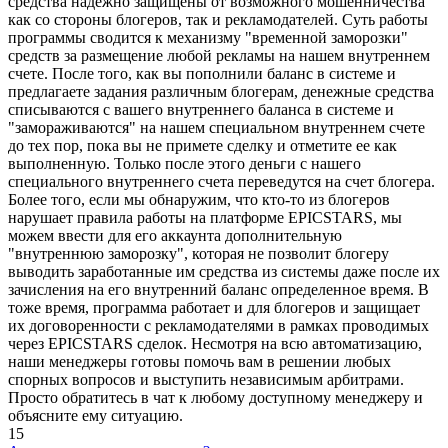
средства надежно защищены от возможного мошенничества
как со стороны блогеров, так и рекламодателей. Суть работы
программы сводится к механизму "временной заморозки"
средств за размещение любой рекламы на нашем внутреннем
счете. После того, как вы пополнили баланс в системе и
предлагаете задания различным блогерам, денежные средства
списываются с вашего внутреннего баланса в системе и
"замораживаются" на нашем специальном внутреннем счете
до тех пор, пока вы не примете сделку и отметите ее как
выполненную. Только после этого деньги с нашего
специального внутреннего счета переведутся на счет блогера.
Более того, если мы обнаружим, что кто-то из блогеров
нарушает правила работы на платформе EPICSTARS, мы
можем ввести для его аккаунта дополнительную
"внутреннюю заморозку", которая не позволит блогеру
выводить заработанные им средства из системы даже после их
зачисления на его внутренний баланс определенное время. В
тоже время, программа работает и для блогеров и защищает
их договоренности с рекламодателями в рамках проводимых
через EPICSTARS сделок. Несмотря на всю автоматизацию,
наши менеджеры готовы помочь вам в решении любых
спорных вопросов и выступить независимым арбитрами.
Просто обратитесь в чат к любому доступному менеджеру и
объясните ему ситуацию.
15