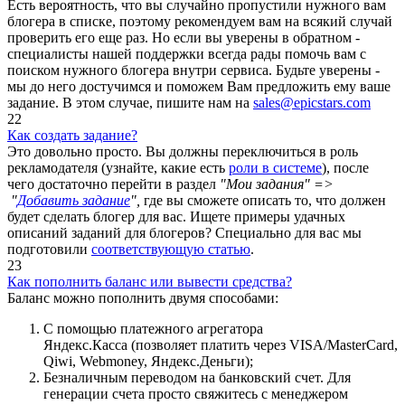
Есть вероятность, что вы случайно пропустили нужного вам
блогера в списке, поэтому рекомендуем вам на всякий случай
проверить его еще раз.
Но если вы уверены в обратном -
специалисты нашей поддержки всегда рады помочь вам с
поиском нужного блогера внутри сервиса. Будьте уверены -
мы до него достучимся и поможем Вам предложить ему ваше
задание. В этом случае, пишите нам на
sales@epicstars.com
22
Как создать задание?
Это довольно просто. Вы должны переключиться в роль
рекламодателя (узнайте, какие есть
роли в системе
), после
чего достаточно перейти в раздел
"Мои задания" =>
"
Добавить задание
",
где вы сможете описать то, что должен
будет сделать блогер для вас. Ищете примеры удачных
описаний заданий для блогеров? Специально для вас мы
подготовили
соответствующую статью
.
23
Как пополнить баланс или вывести средства?
Баланс можно пополнить двумя способами:
С помощью платежного агрегатора
Яндекс.Касса (позволяет платить через VISA/MasterCard,
Qiwi, Webmoney, Яндекс.Деньги);
Безналичным переводом на банковский счет. Для
генерации счета просто свяжитесь с менеджером