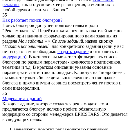
рекламы
, так и о условиях ее размещения, изменив их в
любой сделки в статусе "Запрос".
35
Как работает поиск блогеров?
Поиск блогеров доступен пользователям в роли
"Рекламодатель". Перейти к каталогу пользователей можно
только при наличии сформулированного вами задания из
раздела
Мои задания => Список заданий
, нажав кнопку
"
Искать исполнителей"
для конкретного задания (если у вас
нет его, то вам необходимо
создать задание
и отправить на
модерацию
)
.
В каталоге вы можете отфильтровать список
блогеров по разным параметрам - количество подписчиков,
тематика и т.д. В кратком описании указаны основные
параметры и статистика площадки. Кликнув на "подробнее",
вы можете узнать более детальные сведения о площадке
блогера и прямо внутри сервиса посмотреть ленту постов и
сами видеоролики.
36
Модерация заданий
Каждое задание, которое создается рекламодателем и
предлагается блогеру, должно пройти обязательную
модерацию со стороны менеджеров EPICSTARS. Это делается
в следующих целях:
менеджеры помогут рекламодателю правильно