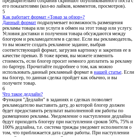
предварительно сохранив скриншот опубликованного поста с
его показателями (кол-во лайков, комментов, просмотров).
5
Как работает формат «Товар за обзор»?
Данный формат
подразумевает возможность размещения
рекламы товара или услуги в обмен на этот товар или услугу.
Условия доставки и получения товара обсуждаются между
блогером и рекламодателем в сделке. Если вы рекламодатель,
то вы можете создать рекламное задание, выбрав
соответствующий формат, загрузив картинку и закрепив ее в
качестве превью. В тоже время, вы можете изменить
стоимость, если блогер просит немного доплатить за рекламу
по бартеру. Прочитайте подробнее о том, как можно
использовать данный рекламный формат в
нашей статье
. Если
вы блогер, то данная сделка пройдет как обычно, и вы
получите товар.
6
Что такое дедлайн?
Функция "Дедлайн" в заданиях и сделках позволяет
рекламодателю выставить дату, до которой блогер должен
будет предоставить результат выполненной им работы по
размещению рекламы. Уведомление о наступлении дедлайна
будут приходить блогеру при наступлении сроков 50%, 75% и
100% дедлайна, т.е. система трижды уведомит исполнителя о
том, что приближается дата сдачи работы. При наступлении