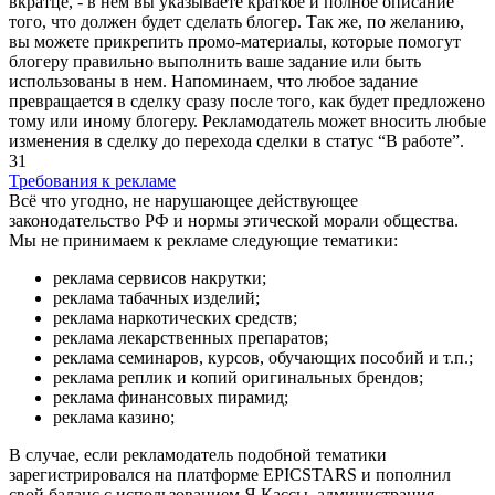
вкратце, - в нем вы указываете краткое и полное описание
того, что должен будет сделать блогер. Так же, по желанию,
вы можете прикрепить промо-материалы, которые помогут
блогеру правильно выполнить ваше задание или быть
использованы в нем. Напоминаем, что любое задание
превращается в сделку сразу после того, как будет предложено
тому или иному блогеру. Рекламодатель может вносить любые
изменения в сделку до перехода сделки в статус “В работе”.
31
Требования к рекламе
Всё что угодно, не нарушающее действующее
законодательство РФ и нормы этической морали общества.
Мы не принимаем к рекламе следующие тематики:
реклама сервисов накрутки;
реклама табачных изделий;
реклама наркотических средств;
реклама лекарственных препаратов;
реклама семинаров, курсов, обучающих пособий и т.п.;
реклама реплик и копий оригинальных брендов;
реклама финансовых пирамид;
реклама казино;
В случае, если рекламодатель подобной тематики
зарегистрировался на платформе EPICSTARS и пополнил
свой баланс с использованием Я.Кассы, администрация