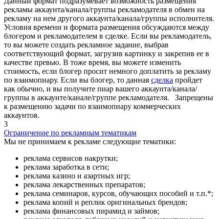
Данный формат подразумевает возможность размещения
рекламы аккаунта/канала/группы рекламодателя в обмен на
рекламу на нем другого аккаунта/канала/группы исполнителя.
Условия времени и формата размещения обсуждаются между
блогером и рекламодателем в сделке. Если вы рекламодатель,
то вы можете создать рекламное задание, выбрав
соответствующий формат, загрузив картинку и закрепив ее в
качестве превью. В тоже время, вы можете изменить
стоимость, если блогер просит немного доплатить за рекламу
по взаимопиару. Если вы блогер, то данная
сделка
пройдет
как обычно, и вы получите пиар вашего аккаунта/канала/
группы в аккаунте/канале/группе рекламодателя. Запрещены
к размещению задачи по взаимопиару коммерческих
аккаунтов.
3
Ограничение по рекламным тематикам
Мы не принимаем к рекламе следующие тематики:
реклама сервисов накрутки;
реклама заработка в сети;
реклама казино и азартных игр;
реклама лекарственных препаратов;
реклама семинаров, курсов, обучающих пособий и т.п.*;
реклама копий и реплик оригинальных брендов;
реклама финансовых пирамид и займов;