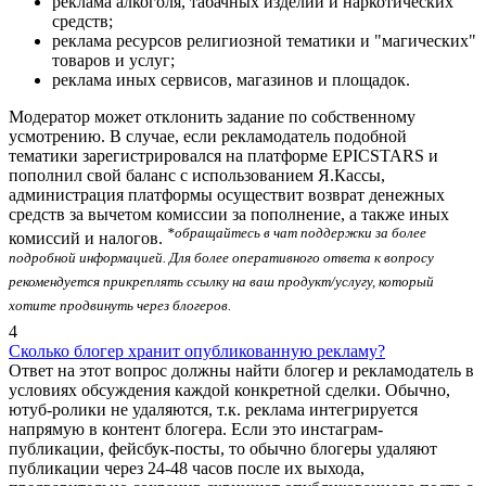
реклама алкоголя, табачных изделий и наркотических
средств;
реклама ресурсов религиозной тематики и "магических"
товаров и услуг;
реклама иных сервисов, магазинов и площадок.
Модератор может отклонить задание по собственному
усмотрению. В случае, если рекламодатель подобной
тематики зарегистрировался на платформе EPICSTARS и
пополнил свой баланс с использованием Я.Кассы,
администрация платформы осуществит возврат денежных
средств за вычетом комиссии за пополнение, а также иных
*обращайтесь в чат поддержки за более
комиссий и налогов.
подробной информацией. Для более оперативного ответа к вопросу
рекомендуется прикреплять ссылку на ваш продукт/услугу, который
хотите продвинуть через блогеров.
4
Сколько блогер хранит опубликованную рекламу?
Ответ на этот вопрос должны найти блогер и рекламодатель в
условиях обсуждения каждой конкретной сделки. Обычно,
ютуб-ролики не удаляются, т.к. реклама интегрируется
напрямую в контент блогера. Если это инстаграм-
публикации, фейсбук-посты, то обычно блогеры удаляют
публикации через 24-48 часов после их выхода,