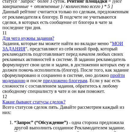
статусе "Запрос" более 3 суток.
Рейтинг площадки
=
[(все
завершенные + отмененные ) / количество всего ) * 5 ]
Данный рейтинг считается только по сделкам, предложенным
от рекламодателя к блогеру. В подсчете не учитываются
сделки, в которых есть сообщение от блогера в чате за
последние три дня.
11
Для чего нужны задания?
Задания, которые вы можете найти во вкладке меню "
МОИ
ЗАДАНИЯ
", представляют из себя некий бриф, который
рекламодатель подготавливает перед началом любых своих
рекламных активностей в системе. В задании рекламодатель
формулирует свои цели и задачи, в достижении которых ему и
должен помочь исполнитель (блогер). После того, как задание
сформулировано и сохранено в системе, оно должно
пройти
модерацию
и после
предложено блогерам
. Если у вас есть
сложности с составлением задания, обратитесь к любому
свободному специалисту в чате и он вам поможет.
12
Какие бывают статусы сделок?
Всего статусов сделок пять. Давайте рассмотрим каждый из
них:
“Запрос” (“Обсуждение”)
- одна сторона предложила
другой выполнить созданное Рекламодателем задание.