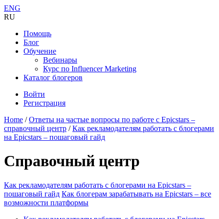
ENG
RU
Помощь
Блог
Обучение
Вебинары
Курс по Influencer Marketing
Каталог блогеров
Войти
Регистрация
Home
/
Ответы на частые вопросы по работе с Epicstars –
справочный центр
/
Как рекламодателям работать с блогерами
на Epicstars – пошаговый гайд
Справочный центр
Как рекламодателям работать с блогерами на Epicstars –
пошаговый гайд
Как блогерам зарабатывать на Epicstars – все
возможности платформы