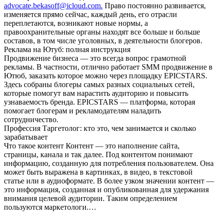
advocate.bekasoff@icloud.com.
Право постоянно развивается,
изменяется прямо сейчас, каждый день, его отрасли
переплетаются, возникают новые нормы, а
правоохранительные органы находят все больше и больше
составов, в том числе уголовных, в деятельности блогеров.
Реклама на Ютуб: полная инструкция
Продвижение бизнеса — это всегда вопрос грамотной
рекламы. В частности, отлично работает SMM продвижение в
Ютюб, заказать которое можно через площадку EPICSTARS.
Здесь собраны блогеры самых разных социальных сетей,
которые помогут вам нарастить аудиторию и повысить
узнаваемость бренда. EPICSTARS — платформа, которая
помогает блогерам и рекламодателям наладить
сотрудничество.
Профессия Таргетолог: кто это, чем занимается и сколько
зарабатывает
Что такое контент Контент — это наполнение сайта,
страницы, канала и так далее. Под контентом понимают
информацию, созданную для потребления пользователем. Она
может быть выражена в картинках, в видео, в текстовой
статье или в аудиоформате. В более узком значении контент —
это информация, созданная и опубликованная для удержания
внимания целевой аудитории. Таким определением
пользуются маркетологи.…