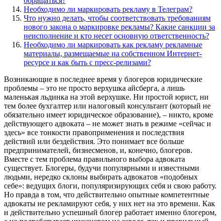
обращаться?
Необходимо ли маркировать рекламу в Телеграм?
Что нужно делать, чтобы соответствовать требованиям
нового закона о маркировке рекламы? Какие санкции за
неисполнение и кто несет основную ответственность?
Необходимо ли маркировать как рекламу рекламные
материалы, размещаемые на собственном Интернет-
ресурсе и как быть с пресс-релизами?
Возникающие в последнее время у блогеров юридические
проблемы – это не просто верхушка айсберга, а лишь
маленькая льдинка на этой верхушке. Ни простой юрист, ни
тем более бухгалтер или налоговый консультант (который не
обязательно имеет юридическое образование), – никто, кроме
действующего адвоката – не может знать в режиме «сейчас и
здесь» все тонкости правоприменения и последствия
действий или бездействия. Это понимает все больше
предпринимателей, бизнесменов, и, конечно, блогеров.
Вместе с тем проблема правильного выбора адвоката
существует. Блогеры, будучи популярными и известными
людьми, нередко склоны выбирать адвокатов «подобных
себе»: ведущих блоги, популяризирующих себя и свою работу.
Но правда в том, что действительно опытные компетентные
адвокаты не рекламируют себя, у них нет на это времени. Как
и действительно успешный блогер работает именно блогером,