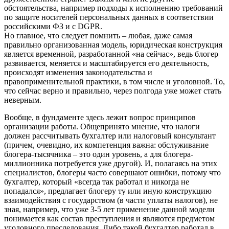
обстоятельства, например подходы к исполнению требований
по защите носителей персональных данных в соответствии
российскими ФЗ и с DGPR.
Но главное, что следует помнить – любая, даже самая
правильно организованная модель, юридическая конструкция
является временной, разработанной «на сейчас», ведь блогер
развивается, меняется и масштабируется его деятельность,
происходят изменения законодательства и
правоприменительной практики, в том числе и уголовной. То,
что сейчас верно и правильно, через полгода уже может стать
неверным.
Вообще, в фундаменте здесь лежит вопрос принципов
организации работы. Общепринято мнение, что налоги
должен рассчитывать бухгалтер или налоговый консультант
(причем, очевидно, их компетенция важна: обслуживание
блогера-тысячника – это один уровень, а для блогера-
миллионника потребуется уже другой). И, полагаясь на этих
специалистов, блогеры часто совершают ошибки, потому что
бухгалтер, который «всегда так работал и никогда не
попадался», предлагает блогеру ту или иную конструкцию
взаимодействия с государством (в части уплаты налогов), не
зная, например, что уже 3-5 лет применение данной модели
понимается как состав преступления и являются предметом
уголовного преследования. Либо такой бухгалтер работал в