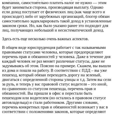
компании, самостоятельно платить налог не нужно — этим
будет заниматься сторона, производящая выплату. Однако
если доход поступает от физических лиц (как чаще всего и
происходит) либо от зарубежных организаций, блогер обязан
самостоятельно задекларировать такой доход в установленные
законом сроки. Но, как было указано ранее это подходит для
лиц, получающих небольшой и несистематический доход.
Здесь есть еще несколько очень важных аспектов.
В общем виде юриспруденция работает с так называемыми
правовыми статусами человека, которые предопределяют
перечень прав и обязанностей у человека. Даже в течение дня
каждый человек не раз меняет различные статусы, даже не
задумываясь об этом. Поясню на примере. Скажем, вы вышли
из дома и пошли на работу. В соответствии с ПДД – вы уже
пешеход, который обязан переходить дорогу на зеленый,
двигаться с определенной стороны улицы и т.д. Затем вы сели
за руль, и теперь у вас правовой статус водителя – это иной,
по сравнению со статусом пешехода, перечень прав и
обязанностей. Вы пришли в офис и перестали быть
пешеходом или водителем (но остались в правовом статусе
автовладельца) и стали работником. Другими словами,
перечень конкретных прав и обязанностей возникает у вас в
соответствии с положениями законов, которые определяют