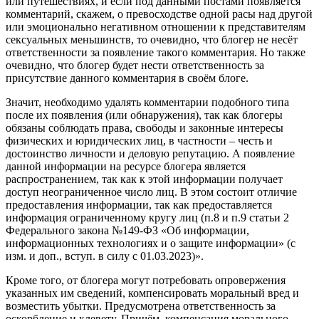
или путешествиях, и если под данными постами появляется
комментарий, скажем, о превосходстве одной расы над другой
или эмоционально негативном отношении к представителям
сексуальных меньшинств, то очевидно, что блогер не несёт
ответственности за появление такого комментария. Но также
очевидно, что блогер будет нести ответственность за
присутствие данного комментария в своём блоге.
Значит, необходимо удалять комментарии подобного типа
после их появления (или обнаружения), так как блогеры
обязаны соблюдать права, свободы и законные интересы
физических и юридических лиц, в частности – честь и
достоинство личности и деловую репутацию. А появление
данной информации на ресурсе блогера является
распространением, так как к этой информации получает
доступ неограниченное число лиц. В этом состоит отличие
предоставления информации, так как предоставляется
информация ограниченному кругу лиц (п.8 и п.9 статьи 2
Федерального закона №149-ФЗ «Об информации,
информационных технологиях и о защите информации» (с
изм. и доп., вступ. в силу с 01.03.2023)».
Кроме того, от блогера могут потребовать опровержения
указанных им сведений, компенсировать моральный вред и
возместить убытки. Предусмотрена ответственность за
оскорбление и клевету. Причём, компенсация морального