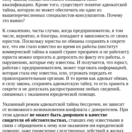
квалификацию. Кроме того, существует понятие адвокатской
тайны, которую не может обеспечить ни один из
вышеперечисленных специалистов-консультантов. Почему
это важно?
К сожалению, часты случаи, когда предприниматели, в том
числе, вероятно, и блогеры, попадают в зависимость от своих
юристов. Поскольку юристы не обязаны сохранять в секрете
все, что им стало известно во время их работы (институт
коммерческой тайны в нашей стране призрачен и не работает);
юриста можно опросить и допросить по факту его работы, о
нарушениях, которые ему известны. И получается, что юрист,
работая с предпринимателем, может торговать информацией,
которая стала ему известна, или, угрожать передать ее
правоохранительным органам. В то время как адвокат обязан,
в силу закона, сохранять адвокатскую тайну, то есть хранить в
секрете и не допускать распространения любых сведений,
связанных с оказанием юридической помощи.
Указанный режим адвокатской тайны бессрочен, не зависит
от возможного возникновения конфликта с доверителем. При
этом адвокат
не может быть допрошен в качестве
свидетеля об обстоятельствах,
ставших ему известными в
связи с обращением к нему или оказанием им юридической
помощи; даже проведение следственных действий в жилых