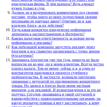
юридическая фирма. В чём разница? Ведь адвокат
нужен только в суде.
Должен ли я модерировать комментарии под своими
постами, чтобы никто из моих подписчиков своими
репликами не нарушал закон? Отвечаю ли я, как
владелец блога, за их действия?
Тогда какая конкретно юридически информация
запрещена к распространению в Интернете?
Какова налоговая ответственность за разные виды
информации и рекламы?
Как небольшой компании запустить рекламу через
блогеров и все грамотно организовать с точки зрения
бухгалтерии?
Занимаюсь блогингом уже три года, никогда не было
вопросов ни ко мне, ни к моим клиентам. Всегда честно
платил налоги. Тем не менее, сейчас и я, и один из
контрагентов находимся в процессе судебного
разбирательства. В частности, возникли претензии,
связанные с неуплатой по продвижению конкретного
товара. Но записи в блогах были моим частным
мнением, а не рекламой. И вознаграждения я за это не
получал. Сегодня, оказавшись в такой ситуацией и
взаимодействуя с правоохранительными органами, на
какую реальную помощь я могу рассчитывать, к кому