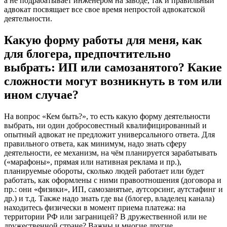
а не подрабатывает инженером на заводе, так и правильный
адвокат посвящает все свое время непростой адвокатской
деятельности.
Какую форму работы для меня, как
для блогера, предпочтительно
выбрать: ИП или самозанятого? Какие
сложности могут возникнуть в том или
ином случае?
На вопрос «Кем быть?», то есть какую форму деятельности
выбрать, ни один добросовестный квалифицированный и
опытный адвокат не предложит универсального ответа. Для
правильного ответа, как минимум, надо знать сферу
деятельности, ее механизм, на чём планируется зарабатывать
(«марафоны», прямая или нативная реклама и пр.),
планируемые обороты, сколько людей работает или будет
работать, как оформлены с ними правоотношения (договора и
пр.: они «физики», ИП, самозанятые, аутсорсинг, аутстафинг и
др.) и т.д. Также надо знать где вы (блогер, владелец канала)
находитесь физически в момент приема платежа: на
территории РФ или заграницей? В дружественной или не
дружественной стране? Важны и многие другие