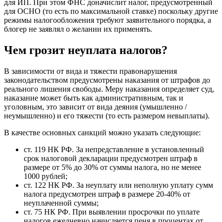
для ИП. При этом ФНС доначислит налог, предусмотренный
для ОСНО (то есть по максимальной ставке) поскольку другие
режимы налогообложения требуют заявительного порядка, а
блогер не заявлял о желании их применять.
Чем грозит неуплата налогов?
В зависимости от вида и тяжести правонарушения
законодательством предусмотрены наказания от штрафов до
реального лишения свободы. Меру наказания определяет суд,
наказание может быть как административным, так и
уголовным, это зависит от вида деяния (умышленно /
неумышленно) и его тяжести (то есть размером невыплаты).
В качестве основных санкций можно указать следующие:
ст. 119 НК РФ. За непредставление в установленный
срок налоговой декларации предусмотрен штраф в
размере от 5% до 30% от суммы налога, но не менее
1000 рублей;
ст. 122 НК РФ. За неуплату или неполную уплату сумм
налога предусмотрен штраф в размере 20-40% от
неуплаченной суммы;
ст. 75 НК РФ. При выявлении просрочки по уплате
налогов ежедневно начисляется пеня в процентах от