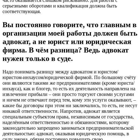
часто оказывается слишком рискованно: для работы с
серьезными оборотами и квалификация должна быть
соответствующая.
Вы постоянно говорите, что главным в
организации моей работы должен быть
адвокат, а не юрист или юридическая
фирма. В чём разница? Ведь адвокат
нужен только в суде.
Надо понимать разницу между адвокатом и юристом/
юристом-инхаусом/юридической фирмой. По большому счёту
они являются такими же предпринимателями (кроме юриста/
инхауса), как и блогер, то есть их деятельность направлена на
извлечение прибыли – они просто торгуют своими услугами
и ничем не отвечают перед тем, кому эти услуги оказывают, –
какие бы договоры при этом ни заключались, то есть, не несут
никакой ответственности. Напротив, адвокат является
специальным субъектом права, независимым от государства,
наделённым ответственностью и обязанностями, которому
законодательно запрещено заниматься предпринимательской
деятельностью: адвокат, оказывая юридическую помощь, в
силу закона, обязан постоянно повышать свою