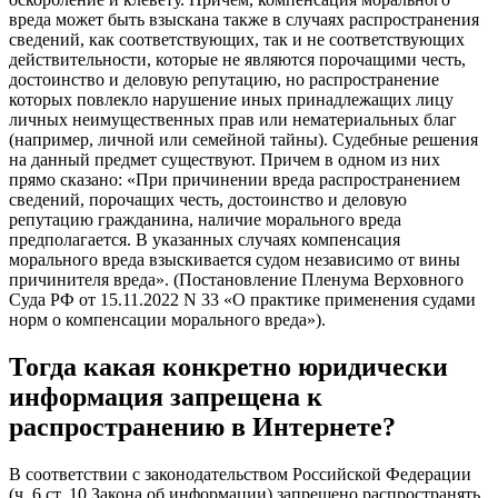
вреда может быть взыскана также в случаях распространения
сведений, как соответствующих, так и не соответствующих
действительности, которые не являются порочащими честь,
достоинство и деловую репутацию, но распространение
которых повлекло нарушение иных принадлежащих лицу
личных неимущественных прав или нематериальных благ
(например, личной или семейной тайны). Судебные решения
на данный предмет существуют. Причем в одном из них
прямо сказано: «При причинении вреда распространением
сведений, порочащих честь, достоинство и деловую
репутацию гражданина, наличие морального вреда
предполагается. В указанных случаях компенсация
морального вреда взыскивается судом независимо от вины
причинителя вреда». (Постановление Пленума Верховного
Суда РФ от 15.11.2022 N 33 «О практике применения судами
норм о компенсации морального вреда»).
Тогда какая конкретно юридически
информация запрещена к
распространению в Интернете?
В соответствии с законодательством Российской Федерации
(ч. 6 ст. 10 Закона об информации) запрещено распространять