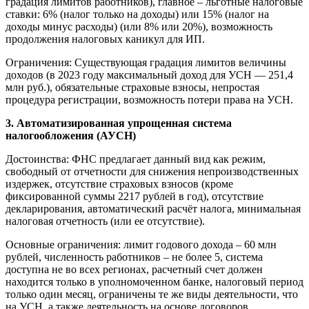
градация лимитов работников), главное – льготные налоговые
ставки: 6% (налог только на доходы) или 15% (налог на
доходы минус расходы) (или 8% или 20%), возможность
продолжения налоговых каникул для ИП.
Ограничения: Существующая градация лимитов величины
доходов (в 2023 году максимальный доход для УСН — 251,4
млн руб.), обязательные страховые взносы, непростая
процедура регистрации, возможность потери права на УСН.
3. Автоматизированная упрощенная система
налогообложения (АУСН)
Достоинства: ФНС предлагает данный вид как режим,
свободный от отчетности для снижения непроизводственных
издержек, отсутствие страховых взносов (кроме
фиксированной суммы 2217 рублей в год), отсутствие
декларирования, автоматический расчёт налога, минимальная
налоговая отчетность (или ее отсутствие).
Основные ограничения: лимит годового дохода – 60 млн
рублей, численность работников – не более 5, система
доступна не во всех регионах, расчетный счет должен
находится только в уполномоченном банке, налоговый период
только один месяц, ограничены те же виды деятельности, что
на УСН, а также деятельность на основе договоров