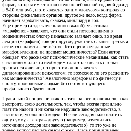
фирме, которая имеет относительно небольшой годовой доход
в 5-10 млн руб., и это является одним «локусом» контроля со
стороны фискальных органов, другое же дело, когда фирма
начинает зарабатывать, скажем, миллиард в год.
Еще пример (и здесь очень много жалоб): участники
«марафонов» заявляют, что они стали потерпевшими в
мошенничестве: блогер изначально заявляет одно, во время
лекций (марафона) говорит другое, участник слышит третье, а
остается в памяти – четвёртое. Кто оценивает данные
марафоны/лекции на предмет мошенничества? Если автор
обещает, что расскажет психологические механизмы, как стать
счастливым или что необходимо для этого делать с точки
зрения психологии, но при этом он не является
дипломированным психологом, то возможно ли это расценить
как мошенничество? Аналогично марафоны по фитнессу и
спорту, проводимые людьми без соответствующего
профильного образования.
Правильный вопрос не «как платить налоги правильно», а как
выстроить свою деятельность, так, чтобы всегда правильно
платить налоги и никогда не нарушать законодательство, в
частности, уголовный кодекс. И если сегодня надо платить
одну сумму, а завтра – другую (например, изменились
источники доходов или законодательство), то это уже не
только вопрос расчета самой суммы. Здесь принципиален