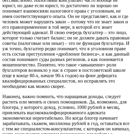
бессмысленно. Налоговый консультант часто вообще не
юрист, но даже если юрист, то достаточно ли хорошо он
понимает взаимосвязи налогового права с уголовным, не
имея соответствующего опыта. Он не представляет, как и где
человек может нарушить закон – потому что не знает закон и
его правоприменение в той мере, в которой его знает
действующий адвокат. В свою очередь бухгалтер – это лицо,
которое только считает баланс; он не должен давать правовые
советы (налоговые или иные) – это не функция бухгалтера. И
уж точно, бухгалтер редко понимает, что в уголовном праве
есть состав преступления «дробление бизнеса», и как данный
состав понимают суды разных регионов, а как понимается
мошенничество. Понятно, что такое «завышение» роли
бухгалтеров возникло у нас в стране в постсоветской школе
(еще в конце 80-х, начале 90-х годов) на фоне дефицита
квалифицированных специалистов, но исправлять это
необходимо как можно скорее.
Наконец, важно помнить, что наращивая доходы, следует
растить или менять и своих помощников. Да, возможно, для
блогера, у которого доход, условно, 1000 рублей в месяц,
привлекать высококвалифицированного адвоката
экономически нерентабельно. Но когда блогер начинает
зарабатывать, скажем, миллионы рублей в год, оставаться все
с тем же специалистом-консультантом, с которым он начинал,