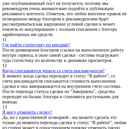
уже опубликованный пост не получится, поэтому мы
рекомендуем очень внимательно подойти к публикации
рекламного контента. Отметим, что любое внесение правок не
оговоренное между блогером и рекламодателем будет
рассматриваться как нарушение условий сделки и может
повлечь ее аннулирование с полным списанием с блогера
заработанных им средств.
11
Где найти статистику по рекламе?
После размещения блогером ссылки на выполненную работу
внутри сервиса, в окне самой сделки - система подгружает
туда статистику по количеству и динамике просмотров.
12
Когда списываются деньги со счета рекламодателя?
В момент, когда сделка переходит в статус “В работе”, со
счета рекламодателя списывается стоимость выполнения
сделки и она замораживается на внутреннем счете системы.
После перехода статуса сделки на “Завершена”, средства
переходят на баланс блогера и становятся доступными для
вывода.
13
Я могу отменить сделку?
Да, но с единственной оговоркой - вы можете сделать это
только до момента перехода сделки в статус “В работе”, любая
из сторон может в одностороннем порядке отменить такую