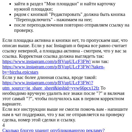
зайти в раздел "Мои площадки" и найти карточку
нужной площадки;
рядом с кнопкой "Редактировать" должна быть кнопка
"Переподключить" - нажимаем на нее;
после переподключения повторно отправляем ссылку на
проверку.
Если площадка активна и кнопки нет, то пропускаем шаг, что
описан выше. Если у вас Instagram и биржа все равно считает
ссылку неверной, а площадка активна - смотрим, что у вас за
ссылка. Корректная ссылка должна выглядеть так:
https://www.instagram.com/p/BVupULcF3FW/
или так:
https://www.instagram.com/p/BVupULcF3FW/?taken-
by=birzha.epicstars
Если у вас более длинная ссылка, вроде такой:
https://www.instagram.com/p/BVupULcF3FW/?
utm_source=ig_share_sheet&igshid=yvw66pcx12fz
То
необходимо вручную удалить все знаки после "?" и включая
этот самый "?", чтобы получилось как в первом корректном
варианте.
Если все инструкции выше не смогли помочь вам - напишите
нам в чат поддержки, что у вас не отправляется на проверку
сделка, номер этой сделки и ссылку.
4
Сколько блогер хранит опубликованную рекламу?