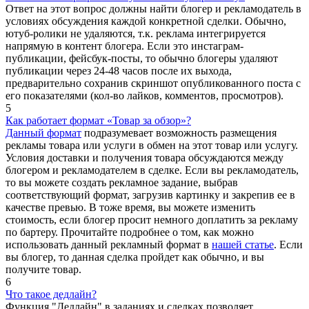
Ответ на этот вопрос должны найти блогер и рекламодатель в
условиях обсуждения каждой конкретной сделки. Обычно,
ютуб-ролики не удаляются, т.к. реклама интегрируется
напрямую в контент блогера. Если это инстаграм-
публикации, фейсбук-посты, то обычно блогеры удаляют
публикации через 24-48 часов после их выхода,
предварительно сохранив скриншот опубликованного поста с
его показателями (кол-во лайков, комментов, просмотров).
5
Как работает формат «Товар за обзор»?
Данный формат
подразумевает возможность размещения
рекламы товара или услуги в обмен на этот товар или услугу.
Условия доставки и получения товара обсуждаются между
блогером и рекламодателем в сделке. Если вы рекламодатель,
то вы можете создать рекламное задание, выбрав
соответствующий формат, загрузив картинку и закрепив ее в
качестве превью. В тоже время, вы можете изменить
стоимость, если блогер просит немного доплатить за рекламу
по бартеру. Прочитайте подробнее о том, как можно
использовать данный рекламный формат в
нашей статье
. Если
вы блогер, то данная сделка пройдет как обычно, и вы
получите товар.
6
Что такое дедлайн?
Функция "Дедлайн" в заданиях и сделках позволяет