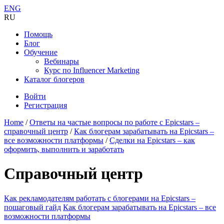
ENG
RU
Помощь
Блог
Обучение
Вебинары
Курс по Influencer Marketing
Каталог блогеров
Войти
Регистрация
Home
/
Ответы на частые вопросы по работе с Epicstars –
справочный центр
/
Как блогерам зарабатывать на Epicstars –
все возможности платформы
/
Сделки на Epicstars – как
оформить, выполнить и заработать
Справочный центр
Как рекламодателям работать с блогерами на Epicstars –
пошаговый гайд
Как блогерам зарабатывать на Epicstars – все
возможности платформы