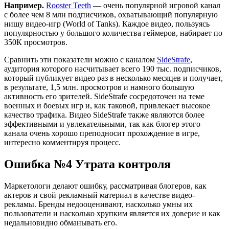
Например.
Rooster Teeth
— очень популярной игровой канал
с более чем 8 млн подписчиков, охватывающий популярную
нишу видео-игр (World of Tanks). Каждое видео, пользуясь
популярностью у большого количества геймеров, набирает по
350К просмотров.
Сравнить эти показатели можно с каналом
SideStrafe
,
аудитория которого насчитывает всего 190 тыс. подписчиков,
который публикует видео раз в несколько месяцев и получает,
в результате, 1,5 млн. просмотров и намного большую
активность его зрителей. SideStrafe сосредоточен на теме
военных и боевых игр и, как таковой, привлекает высокое
качество трафика. Видео SideStrafe также являются более
эффективными и увлекательными, так как блогер этого
канала очень хорошо преподносит прохождение в игре,
интересно комментируя процесс.
Ошибка №4 Утрата контроля
Маркетологи делают ошибку, рассматривая блогеров, как
актеров и свой рекламный материал в качестве видео-
рекламы. Бренды недооценивают, насколько умны их
пользователи и насколько хрупким является их доверие и как
недальновидно обманывать его.