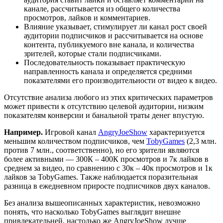
канале, рассчитывается из общего количества
просмотров, лайков и комментариев.
Влияние указывает, стимулирует ли канал рост своей
аудитории подписчиков и рассчитывается на основе
контента, публикуемого вне канала, и количества
зрителей, которые стали подписчиками.
Последовательность показывает практическую
направленность канала и определяется средними
показателями его производительности от видео к видео.
Отсутствие анализа любого из этих критических параметров
может привести к отсутствию целевой аудитории, низким
показателям конверсии и банальной траты денег впустую.
Например.
Игровой канал
AngryJoeShow
характеризуется
меньшим количеством подписчиков, чем
TobyGames
(2,3 млн.
против 7 млн., соответственно), но его зрители являются
более активными — 300К – 400К просмотров и 7к лайков в
среднем за видео, по сравнению с 30к – 40к просмотров и 1к
лайков за TobyGames. Также наблюдается поразительная
разница в ежедневном приросте подписчиков двух каналов.
Без анализа вышеописанных характеристик, невозможно
понять, что насколько TobyGames выглядит внешне
привлекательней, настолько же AngryJoeShow лучше