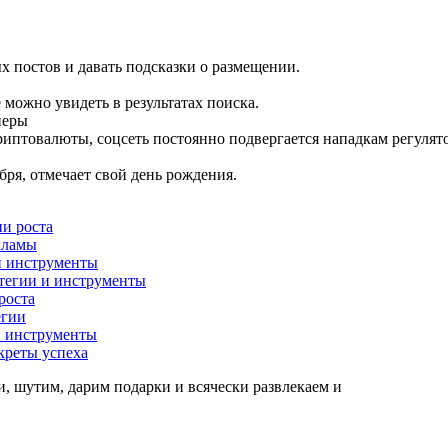
х постов и давать подсказки о размещении.
 можно увидеть в результатах поиска.
неры
риптовалюты, соцсеть постоянно подвергается нападкам регулято
бря, отмечает свой день рождения.
ии роста
екламы
 и инструменты
атегии и инструменты
роста
егии
 и инструменты
креты успеха
, шутим, дарим подарки и всячески развлекаем и