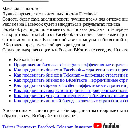
Материалы на темы
Лучшее время для отложенных постов Facebook
Соцсеть будет сама анализировать лучшее время для отложенны
Реклама на Facebook будет выводиться в результатах поиска
Facebook расширил плейсменты для показа рекламы и теперь ее
От криптовалюты Libra от Facebook отказались ключевые парт
С того момента, как Facebook объявил о запуске собственной к
ВКонтакте празднует свой день рождения
Самая популярная соцсеть в России ВКонтакте сегодня, 10 октя
Все категории:
Продвижение бизнеса в Instagram – эффективные стратег
Как продвигать бизнес в Facebook – стратегии роста и р
Как продвигать бизнес в Telegram – ключевые стратегии
Как продвигать бизнес во ВКонтакте – эффективные стр
Как продвигать бренд в Twitter – эффективные стратегии 
Как продвигать товары в интернете – проверенные страт
Как продвигать услуги в интернете – рабочие стратегии
Как продвигать личный бренд – ключевые стратегии и се
А в соцсетях мы анонсируем вебинары, постим отборные статьи
образовываем. Выбирай что по душе:
Twitter
Вконтакте
Facebook
Telegram
Instagram