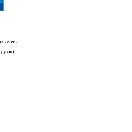
х сетей.
грузок)