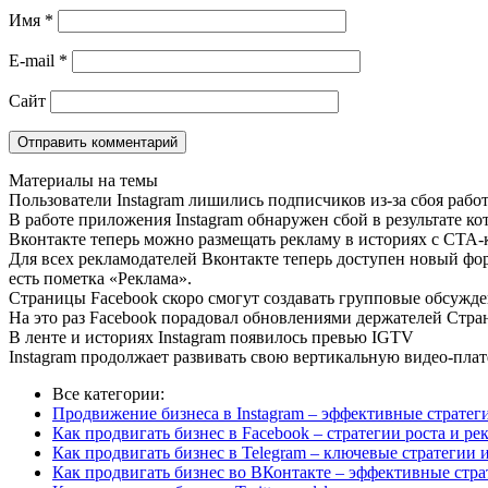
Имя
*
E-mail
*
Сайт
Материалы на темы
Пользователи Instagram лишились подписчиков из-за сбоя раб
В работе приложения Instagram обнаружен сбой в результате к
Вконтакте теперь можно размещать рекламу в историях с СТА
Для всех рекламодателей Вконтакте теперь доступен новый ф
есть пометка «Реклама».
Страницы Facebook скоро смогут создавать групповые обсужд
На это раз Facebook порадовал обновлениями держателей Стра
В ленте и историях Instagram появилось превью IGTV
Instagram продолжает развивать свою вертикальную видео-плат
Все категории:
Продвижение бизнеса в Instagram – эффективные стратег
Как продвигать бизнес в Facebook – стратегии роста и р
Как продвигать бизнес в Telegram – ключевые стратегии
Как продвигать бизнес во ВКонтакте – эффективные стр