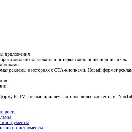
оты приложения
оторого многие пользователи потеряли миллионы подписчиков.
-кнопками
ормат рекламы в историях с СТА-кнопками. Новый формат рекла
ения
ниц.
форму IGTV с целью привлечь авторов видео контента из YouTub
ии роста
екламы
 и инструменты
атегии и инструменты