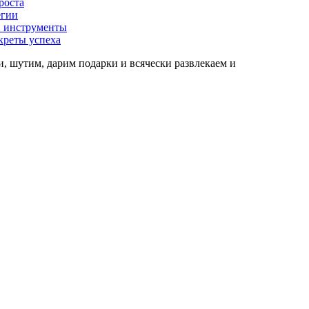
роста
егии
 и инструменты
креты успеха
, шутим, дарим подарки и всячески развлекаем и