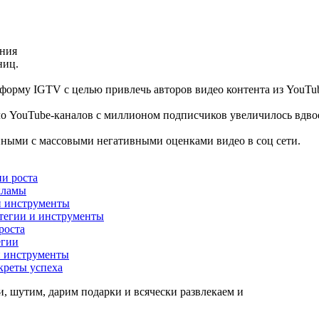
ения
ниц.
форму IGTV с целью привлечь авторов видео контента из YouTub
ло YouTube-каналов с миллионом подписчиков увеличилось вдвое
нными с массовыми негативными оценками видео в соц сети.
ии роста
екламы
 и инструменты
атегии и инструменты
роста
егии
 и инструменты
креты успеха
, шутим, дарим подарки и всячески развлекаем и