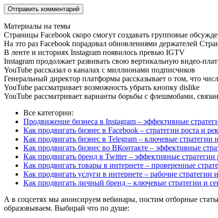
Материалы на темы
Страницы Facebook скоро смогут создавать групповые обсужд
На это раз Facebook порадовал обновлениями держателей Стра
В ленте и историях Instagram появилось превью IGTV
Instagram продолжает развивать свою вертикальную видео-плат
YouTube рассказал о каналах с миллионами подписчиков
Генеральный директор платформы рассказывает о том, что чис
YouTube рассматривает возможность убрать кнопку dislike
YouTube рассматривает варианты борьбы с флешмобами, связа
Все категории:
Продвижение бизнеса в Instagram – эффективные стратег
Как продвигать бизнес в Facebook – стратегии роста и р
Как продвигать бизнес в Telegram – ключевые стратегии
Как продвигать бизнес во ВКонтакте – эффективные стр
Как продвигать бренд в Twitter – эффективные стратегии 
Как продвигать товары в интернете – проверенные страт
Как продвигать услуги в интернете – рабочие стратегии
Как продвигать личный бренд – ключевые стратегии и се
А в соцсетях мы анонсируем вебинары, постим отборные статьи
образовываем. Выбирай что по душе: