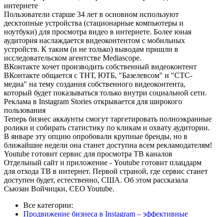
интернете
Пользователи старше 34 лет в основном используют
десктопные устройства (стационарные компьютеры и
ноутбуки) для просмотра видео в интернете. Более юная
аудитория наслаждается видеоконтентом с мобильных
устройств. К таким (и не только) выводам пришли в
исследовательском агентстве Mediascope.
ВКонтакте хочет производить собственный видеоконтент
ВКонтакте общается с ТНТ, ЮТБ, "Базелевсом" и "СТС-
медиа" на тему создания собственного видеоконтента,
который будет показываться только внутри социальной сети.
Реклама в Instagram Stories открывается для широкого
пользования
Теперь бизнес аккаунты смогут таргетировать полноэкранные
ролики и собирать статистику по кликам и охвату аудитории.
В январе эту опцию опробовали крупные бренды, но в
ближайшие недели она станет доступна всем рекламодателям!
Youtube готовит сервис для просмотра ТВ каналов
Отдельный сайт и приложение - Youtube готовит плацдарм
для отхода ТВ в интернет. Первой страной, где сервис станет
доступен будет, естественно, США. Об этом рассказала
Сьюзан Войчицки, CEO Youtube.
Все категории:
Продвижение бизнеса в Instagram – эффективные