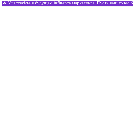
🔥 Участвуйте в будущем influence маркетинга. Пусть ваш голос 