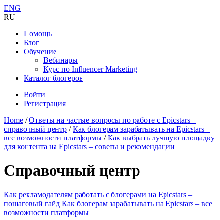
ENG
RU
Помощь
Блог
Обучение
Вебинары
Курс по Influencer Marketing
Каталог блогеров
Войти
Регистрация
Home
/
Ответы на частые вопросы по работе с Epicstars –
справочный центр
/
Как блогерам зарабатывать на Epicstars –
все возможности платформы
/
Как выбрать лучшую площадку
для контента на Epicstars – советы и рекомендации
Справочный центр
Как рекламодателям работать с блогерами на Epicstars –
пошаговый гайд
Как блогерам зарабатывать на Epicstars – все
возможности платформы