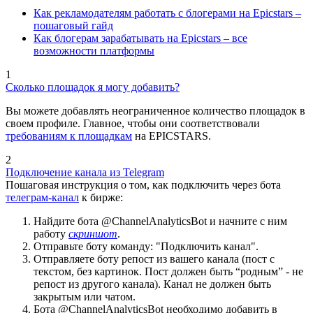
Как рекламодателям работать с блогерами на Epicstars –
пошаговый гайд
Как блогерам зарабатывать на Epicstars – все
возможности платформы
1
Сколько площадок я могу добавить?
Вы можете добавлять неограниченное количество площадок в
своем профиле. Главное, чтобы они соответствовали
требованиям к площадкам
на EPICSTARS.
2
Подключение канала из Telegram
Пошаговая инструкция о том, как подключить через бота
телеграм-канал
к бирже:
Найдите бота @ChannelAnalyticsBot и начните с ним
работу
скриншот
.
Отправьте боту команду: "Подключить канал".
Отправляете боту репост из вашего канала (пост с
текстом, без картинок. Пост должен быть “родным” - не
репост из другого канала). Канал не должен быть
закрытым или чатом.
Бота @ChannelAnalyticsBot необходимо добавить в