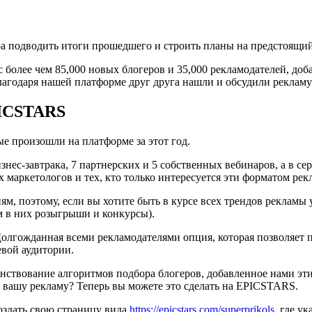
ора подводить итоги прошедшего и строить планы на предстоящий
с более чем 85,000 новых блогеров и 35,000 рекламодателей, д
 благодаря нашей платформе друг друга нашли и обсудили рекламу
PICSTARS
е произошли на платформе за этот год.
бизнес-завтрака, 7 партнерских и 5 собственных вебинаров, а в 
маркетологов и тех, кто только интересуется эти форматом рек
ям, поэтому, если вы хотите быть в курсе всех трендов рекламы
 в них розыгрыши и конкурсы).
Долгожданная всеми рекламодателями опция, которая позволяет
евой аудитории.
ствование алгоритмов подбора блогеров, добавленное нами эти
ят вашу рекламу? Теперь вы можете это сделать на EPICSTARS.
оздать свою страницу вида
https://epicstars.com/superprikols
, где у