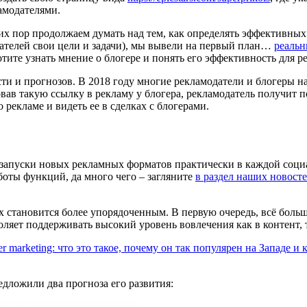
амодателями.
их пор продолжаем думать над тем, как определять эффективных
одателей свои цели и задачи), мы вывели на первый план…
реальн
тите узнать мнение о блогере и понять его эффективность для 
ти и прогнозов. В 2018 году многие рекламодатели и блогеры 
ав такую ссылку в рекламу у блогера, рекламодатель получит п
 рекламе и видеть ее в сделках с блогерами.
и запуски новых рекламных форматов практически в каждой соц
оты функций, да много чего – загляните
в раздел наших новост
х становится более упорядоченным. В первую очередь, всё больш
оляет поддерживать высокий уровень вовлечения как в контент, 
cer marketing: что это такое, почему он так популярен на Западе и 
дложили два прогноза его развития: