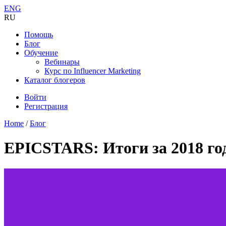
ENG
RU
Помощь
Блог
Обучение
Вебинары
Курс по Influencer Marketing
Каталог блогеров
Войти
Регистрация
Home
/
Блог
EPICSTARS: Итоги за 2018 го