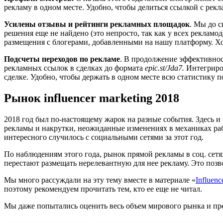
рекламу в одном месте. Удобно, чтобы делиться ссылкой с рекл
Усилены отзывы и рейтинги рекламных площадок
. Мы до с
решения еще не найдено (это непросто, так как у всех реклам
размещения с блогерами, добавленными на нашу платформу. Хо
Подсчеты переходов по рекламе
. В продолжение эффективнос
рекламных ссылок в сделках до формата
epic.st/Jda7.
Интегриров
сделке. Удобно, чтобы держать в одном месте всю статистику по
Рынок influencer marketing 2018
2018 год был по-настоящему жарок на разные события. Здесь 
рекламы и накрутки, неожиданные изменениях в механиках раб
интересного случилось с социальными сетями за этот год.
По наблюдениям этого года, рынок прямой рекламы в соц. сетя
перестают размещать нерелевантную для нее рекламу. Это позв
Мы много рассуждали на эту тему вместе в материале «
Influen
поэтому рекомендуем прочитать тем, кто ее еще не читал.
Мы даже попытались оценить весь объем мирового рынка и пре