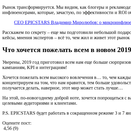
Рынок трансформируется. Мы видим, как блогеры и рекламода
инфлюенсерами, которые, зачастую, по эффективности и ROI 
CEO EPICSTARS Владимир Миролюбов: о микроинфлюенсе
Расскажем по секрету – еще мы подготовили небольшой подарок.
кейсы, мнения экспертов – всё то, чем жил и живет этот рынок 
Что хочется пожелать всем в новом 2019
Уверены, 2019 год приготовил всем нам еще больше сюрпризов 
кампаниям, KPI и интеграциям!
Хочется пожелать всем высокого вовлечения в… то, чем каждый 
концентрируем на том, что нам нравится, тем больше удовольств
получается делать, наверное, этот мир может стать лучше…
На этой, по-новогоднему доброй ноте, хочется попрощаться с 
целевыми аудиториями и клиентами.
P.S. EPICSTARS будет работать в сокращенном режиме 3 и 7 ян
Оцените пост:
4,56 (9)