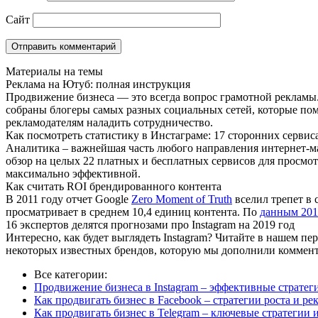
Сайт
Материалы на темы
Реклама на Ютуб: полная инструкция
Продвижение бизнеса — это всегда вопрос грамотной рекламы
собраны блогеры самых разных социальных сетей, которые пом
рекламодателям наладить сотрудничество.
Как посмотреть статистику в Инстаграме: 17 сторонних сервиса
Аналитика – важнейшая часть любого направления интернет-мар
обзор на целых 22 платных и бесплатных сервисов для просмотр
максимально эффективной.
Как считать ROI брендированного контента
В 2011 году отчет Google
Zero Moment of Truth
вселил трепет в 
просматривает в среднем 10,4 единиц контента. По
данным 201
16 экспертов делятся прогнозами про Instagram на 2019 год
Интересно, как будет выглядеть Instagram? Читайте в нашем пе
некоторых известных брендов, которую мы дополнили коммент
Все категории:
Продвижение бизнеса в Instagram – эффективные стратег
Как продвигать бизнес в Facebook – стратегии роста и р
Как продвигать бизнес в Telegram – ключевые стратегии