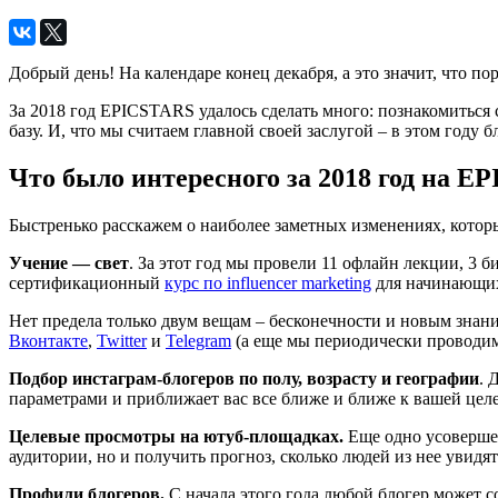
Добрый день! На календаре конец декабря, а это значит, что п
За 2018 год EPICSTARS удалось сделать много: познакомиться 
базу. И, что мы считаем главной своей заслугой – в этом году
Что было интересного за 2018 год на E
Быстренько расскажем о наиболее заметных изменениях, которы
Учение — свет
. За этот год мы провели 11 офлайн лекции, 3 
сертификационный
курс по influencer marketing
для начинающих 
Нет предела только двум вещам – бесконечности и новым знани
Вконтакте
,
Twitter
и
Telegram
(а еще мы периодически проводим
Подбор инстаграм-блогеров по полу, возрасту и географии
. 
параметрами и приближает вас все ближе и ближе к вашей цел
Целевые просмотры на ютуб-площадках.
Еще одно усовершен
аудитории, но и получить прогноз, сколько людей из нее увид
Профили блогеров.
С начала этого года любой блогер может с