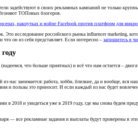
тели задействуют в своих рекламных кампаний не только крупн
обгоняют ТОПовых блогеров.
рах, накрутках и войне Facebook против платформ для микро
 Это исследование российского рынка influencer marketing, кото
и что он из себя представляет. Если интересно –
запишитесь в ч
 году
(надеемся, что больше приятных) и всё что нам остается – двиг
из нас занимается: работа, хобби, близкие, да и вообще, вся на
ия и пользы это приносит. И если каждый из нас будет вовлечен в
вами в 2018 и увидеться уже в 2019 году, где мы снова будем п
варя — все рекламные задания и выплаты будут проверены в эти