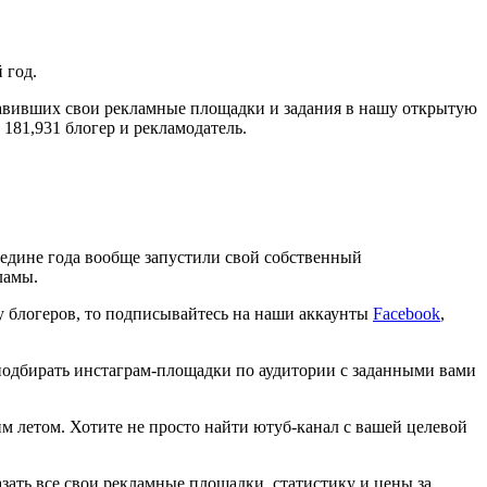
 год.
обавивших свои рекламные площадки и задания в нашу открытую
 181,931 блогер и рекламодатель.
середине года вообще запустили свой собственный
ламы.
 у блогеров, то подписывайтесь на наши аккаунты
Facebook
,
 подбирать инстаграм-площадки по аудитории с заданными вами
м летом. Хотите не просто найти ютуб-канал с вашей целевой
казать все свои рекламные площадки, статистику и цены за