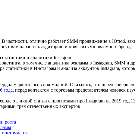
. В частности, отлично работает SMM продвижение в Ютюб, зак
огут вам нарастить аудиторию и повысить узнаваемость бренда
 статистики и аналитики Instagram
кетинга, в том числе аналитика рекламы в Instagram, SMM и др
а статистики в Инстаграм и анализа аккаунтов Instagram, которы
сердца маркетологов и компаний. Оказалось, что перед соверш
6 года
, перед контактом с торговым представителем человек из
реводе отличной статьи с прогнозами про Instagram на 2019 год 
ариями трех отечественных экспертов!
ии роста
екламы
 и инструменты