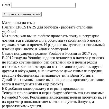
Сайт
Материалы на темы
Плагин EPICSTARS для браузера - работать стало еще
удобнее!
Мы знаем, как вы не любите проверять почту и регулярно
логиниться в сервисе для просмотра уведомлений о новых
сделках, чатах и прочем. И ради вас выпустили специальный
плагин для Chrome и Yandex браузеров!
Самые популярные ролики Youtube в России за 2017 год
В 2017 году на Youtube надолго останется в памяти у многих
не только крупнейшими рэп баттлами но и целым рядом
известных клипов, которыми мы так много делились друг с
другом и обсуждали, а на некоторые даже снимали пародии
ведущие федеральных телеканалов типа Вани Урганта.
Давайте вспомним, какие именно ролики просмотрели чаще
всего и насладимся ими еще разок=)
ВК добавил видеорекламу в игры и приложения
Теперь в приложения и играх будут работать так называемые
Rewarded Video. Рекламные видеоролик нельзя пропустить, за
их просмотр пользователям можно получить бонусы, а
разработчикам - деньги.