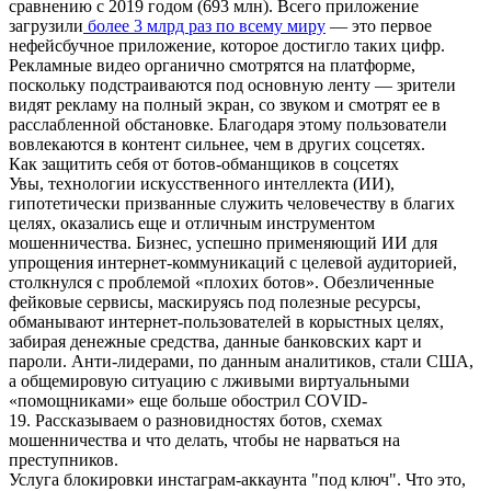
сравнению с 2019 годом (693 млн). Всего приложение
загрузили
более 3 млрд раз по всему миру
— это первое
нефейсбучное приложение, которое достигло таких цифр.
Рекламные видео органично смотрятся на платформе,
поскольку подстраиваются под основную ленту — зрители
видят рекламу на полный экран, со звуком и смотрят ее в
расслабленной обстановке. Благодаря этому пользователи
вовлекаются в контент сильнее, чем в других соцсетях.
Как защитить себя от ботов-обманщиков в соцсетях
Увы, технологии искусственного интеллекта (ИИ),
гипотетически призванные служить человечеству в благих
целях, оказались еще и отличным инструментом
мошенничества. Бизнес, успешно применяющий ИИ для
упрощения интернет-коммуникаций с целевой аудиторией,
столкнулся с проблемой «плохих ботов». Обезличенные
фейковые сервисы, маскируясь под полезные ресурсы,
обманывают интернет-пользователей в корыстных целях,
забирая денежные средства, данные банковских карт и
пароли. Анти-лидерами, по данным аналитиков, стали США,
а общемировую ситуацию с лживыми виртуальными
«помощниками» еще больше обострил COVID-
19. Рассказываем о разновидностях ботов, схемах
мошенничества и что делать, чтобы не нарваться на
преступников.
Услуга блокировки инстаграм-аккаунта "под ключ". Что это,