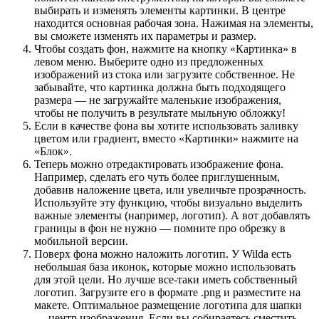
выбирать и изменять элементы картинки. В центре
находится основная рабочая зона. Нажимая на элементы,
вы сможете изменять их параметры и размер.
Чтобы создать фон, нажмите на кнопку «Картинка» в
левом меню. Выберите одно из предложенных
изображений из стока или загрузите собственное. Не
забывайте, что картинка должна быть подходящего
размера — не загружайте маленькие изображения,
чтобы не получить в результате мыльную обложку!
Если в качестве фона вы хотите использовать заливку
цветом или градиент, вместо «Картинки» нажмите на
«Блок».
Теперь можно отредактировать изображение фона.
Например, сделать его чуть более приглушенным,
добавив наложение цвета, или увеличьте прозрачность.
Используйте эту функцию, чтобы визуально выделить
важные элементы (например, логотип). А вот добавлять
границы в фон не нужно — помните про обрезку в
мобильной версии.
Поверх фона можно наложить логотип. У Wilda есть
небольшая база иконок, которые можно использовать
для этой цели. Но лучше все-таки иметь собственный
логотип. Загрузите его в формате .png и разместите на
макете. Оптимальное размещение логотипа для шапки
— центр изображения. Если вы собираетесь сместить