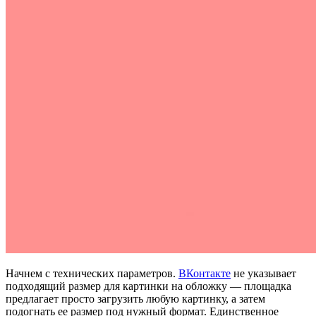
Начнем с технических параметров.
ВКонтакте
не указывает
подходящий размер для картинки на обложку — площадка
предлагает просто загрузить любую картинку, а затем
подогнать ее размер под нужный формат. Единственное