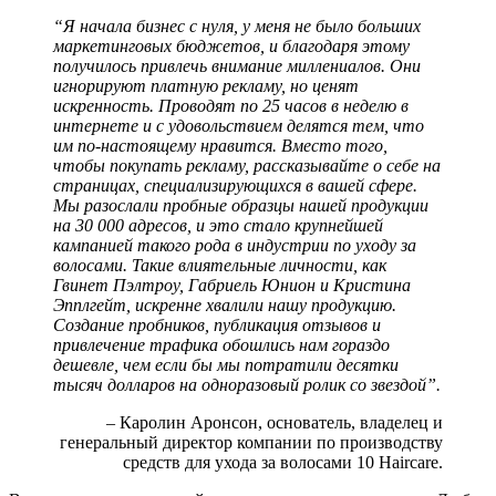
“Я начала бизнес с нуля, у меня не было больших
маркетинговых бюджетов, и благодаря этому
получилось привлечь внимание миллениалов. Они
игнорируют платную рекламу, но ценят
искренность. Проводят по 25 часов в неделю в
интернете и с удовольствием делятся тем, что
им по-настоящему нравится. Вместо того,
чтобы покупать рекламу, рассказывайте о себе на
страницах, специализирующихся в вашей сфере.
Мы разослали пробные образцы нашей продукции
на 30 000 адресов, и это стало крупнейшей
кампанией такого рода в индустрии по уходу за
волосами. Такие влиятельные личности, как
Гвинет Пэлтроу, Габриель Юнион и Кристина
Эпплгейт, искренне хвалили нашу продукцию.
Создание пробников, публикация отзывов и
привлечение трафика обошлись нам гораздо
дешевле, чем если бы мы потратили десятки
тысяч долларов на одноразовый ролик со звездой”.
– Каролин Аронсон, основатель, владелец и
генеральный директор компании по производству
средств для ухода за волосами 10 Haircare.