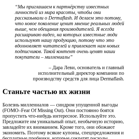
“Мы приглашаем к партнёрству известных
личностей из мира красоты, чтобы они
рассказывали о Dermaflash. И делаем это потому,
что новое поколение ценит мнение реальных людей
выше, чем обещания производителей. Я всегда
расшариваю видео, на которых известные люди
используют нашу продукцию, потому что это
вдохновляет читателей и привлекает нам новых
подписчиков. Такой контент очень ценят наши
покупатели – миллениалы”
– Дара Леви, основатель и главный
исполнительный директор компании по
производству средств для лица Dermaflash.
Станьте частью их жизни
Болезнь миллениалов — синдром упущенной выгоды
(FOMO–Fear Of Missing Out). Они постоянно боятся
пропустить что-нибудь интересное. Используйте это.
Предложите им уникальный опыт, необычную историю,
завладейте их вниманием. Кроме того, они обожают
экономить. Поэтому всякие купоны, спецпредложения и
бесплатные пробники, которые сократят расходы