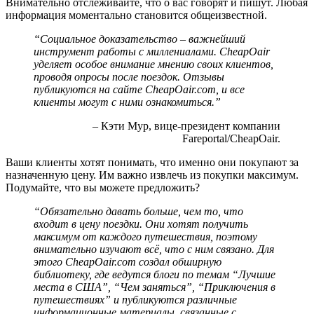
Внимательно отслеживайте, что о вас говорят и пишут. Любая
информация моментально становится общеизвестной.
“Социальное доказательство – важнейший
инструмент работы с миллениалами. CheapOair
уделяет особое внимание мнению своих клиентов,
проводя опросы после поездок. Отзывы
публикуются на сайте CheapOair.com, и все
клиенты могут с ними ознакомиться.”
– Кэти Мур, вице-президент компании
Fareportal/CheapOair.
Ваши клиенты хотят понимать, что именно они покупают за
назначенную цену. Им важно извлечь из покупки максимум.
Подумайте, что вы можете предложить?
“Обязательно давать больше, чем то, что
входит в цену поездки. Они хотят получить
максимум от каждого путешествия, поэтому
внимательно изучают всё, что с ним связано. Для
этого CheapOair.com создал обширную
библиотеку, где ведутся блоги по темам “Лучшие
места в США”, “Чем заняться”, “Приключения в
путешествиях” и публикуются различные
информационные материалы, связанные с