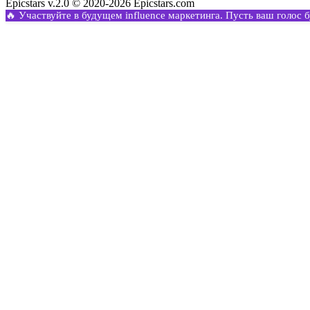
Epicstars v.2.0 © 2020-2026 Epicstars.com
🔥 Участвуйте в будущем influence маркетинга. Пусть ваш голос 