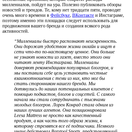
миллениалов, пойдут на ура. Полезно публиковать обзоры
новостей и трендов. Те, кому нет тридцати пяти, проводят
очень много времени в
Фейсбуке
,
ВКонтакте
и Инстаграме,
поэтому именно эти площадки следует использовать для
продвижения вашего бренда и создания всякого рода
активностей.
“Миллениалы быстро распознают неискренность.
Они дорожат удобством жизни онлайн и ищут в
сети что-то по-настоящему ценное. Они больше
не узнают новости из газет, вместо этого они
читают ленту Инстаграма. Миллениалы
доверяют рекомендациям популярных блогеров, и
мы поставили себе цель установить честные
взаимоотношения с теми из них, кто мог бы
стать сторонником нашего бренда. Мы
дотянулись до наших потенциальных клиентов с
помощью подкастов, блогов и соцсетей. С самого
начала мы стали сотрудничать с тысячами
молодых блогеров. Лорен Конрад стала одним из
наших лучших агентов. Она позиционировала
Leesa Mattress не просто как качественный
продукт, а как часть того образа жизни, к
которому стремятся все её подписчики. Немного
иначе действовал Barstool Sports, представляющий