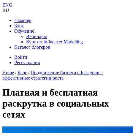
ENG
RU
Помощь
Блог
Обучение
Вебинары
Курс по Influencer Marketing
Каталог блогеров
Войти
Регистрация
Home
/
Блог
/
Продвижение бизнеса в Instagram –
эффективные стратегии роста
Платная и бесплатная
раскрутка в социальных
сетях