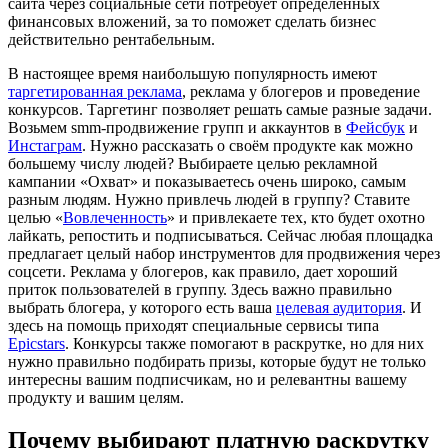
сайта через социальные сети потребует определенных
финансовых вложений, за то поможет сделать бизнес
действительно рентабельным.
В настоящее время наибольшую популярность имеют
таргетированная реклама
, реклама у блогеров и проведение
конкурсов. Таргетинг позволяет решать самые разные задачи.
Возьмем smm-продвижение групп и аккаунтов в
Фейсбук
и
Инстаграм
. Нужно рассказать о своём продукте как можно
большему числу людей? Выбираете целью рекламной
кампании «Охват» и показываетесь очень широко, самым
разным людям. Нужно привлечь людей в группу? Ставите
целью «
Вовлеченность
» и привлекаете тех, кто будет охотно
лайкать, репостить и подписываться. Сейчас любая площадка
предлагает целый набор инструментов для продвижения через
соцсети. Реклама у блогеров, как правило, дает хороший
приток пользователей в группу. Здесь важно правильно
выбрать блогера, у которого есть ваша
целевая аудитория
. И
здесь на помощь приходят специальные сервисы типа
Epicstars
. Конкурсы также помогают в раскрутке, но для них
нужно правильно подбирать призы, которые будут не только
интересны вашим подписчикам, но и релевантны вашему
продукту и вашим целям.
Почему выбирают платную раскрутку