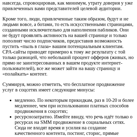
навсегда, спровоцировав, как минимум, утрату доверия у уже
привлеченных вами представителей целевой аудитории.
Кроме того, люди, привлеченные таким образом, будут и не
людьми вовсе, а ботами, то есть искусственными страницами,
созданными исключительно для наполнения пабликов. Они
не будут проявлять активность на вашей странице и только
пополнят число подписчиков, предоставив возможность
пустить «пыль в глаза» вашим потенциальным клиентам.
CPA-сайты приводят примерно к тому же результату с той
только разницей, что небольшой процент офферов (живых, но
прямо не заинтересованных в вашем продукте интернет-
пользователей), все же может зайти на вашу страницу и
«полайкать» контент.
Суммируя, можно отметить, что бесплатное продвижение
услуг в соцсетях имеет следующие минусы:
медленно. По некоторым прикидкам, раз в 10-20 и более
медленнее, чем при использовании платных способов
продвижения в соцсетях;
ресурснозатратно. Имейте ввиду, что речь идёт только о
ресурсах на SMM продвижение в социальных сетях.
Сюда не входят время и усилия на создание
качественного контента, постинг, сторис, прямые