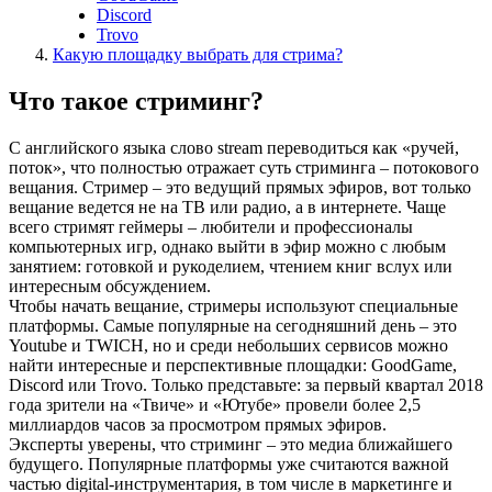
Discord
Trovo
Какую площадку выбрать для стрима?
Что такое стриминг?
С английского языка слово stream переводиться как «ручей,
поток», что полностью отражает суть стриминга – потокового
вещания. Стример – это ведущий прямых эфиров, вот только
вещание ведется не на ТВ или радио, а в интернете. Чаще
всего стримят геймеры – любители и профессионалы
компьютерных игр, однако выйти в эфир можно с любым
занятием: готовкой и рукоделием, чтением книг вслух или
интересным обсуждением.
Чтобы начать вещание, стримеры используют специальные
платформы. Самые популярные на сегодняшний день – это
Youtube и TWICH, но и среди небольших сервисов можно
найти интересные и перспективные площадки: GoodGame,
Discord или Trovo. Только представьте: за первый квартал 2018
года зрители на «Твиче» и «Ютубе» провели более 2,5
миллиардов часов за просмотром прямых эфиров.
Эксперты уверены, что стриминг – это медиа ближайшего
будущего. Популярные платформы уже считаются важной
частью digital-инструментария, в том числе в маркетинге и