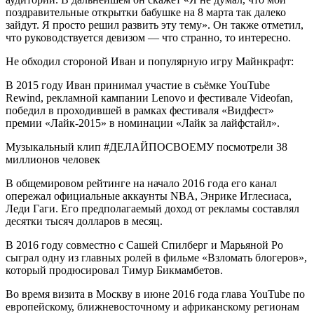
поздравительные открытки бабушке на 8 марта так далеко
зайдут. Я просто решил развить эту тему». Он также отметил,
что руководствуется девизом — что странно, то интересно.
Не обходил стороной Иван и популярную игру Майнкрафт:
В 2015 году Иван принимал участие в съёмке YouTube
Rewind, рекламной кампании Lenovo и фестивале Videofan,
победил в проходившей в рамках фестиваля «Видфест»
премии «Лайк-2015» в номинации «Лайк за лайфстайл».
Музыкальный клип #ДЕЛАЙПОСВОЕМУ посмотрели 38
миллионов человек
В общемировом рейтинге на начало 2016 года его канал
опережал официальные аккаунты NBA, Энрике Иглесиаса,
Леди Гаги. Его предполагаемый доход от рекламы составлял
десятки тысяч долларов в месяц.
В 2016 году совместно с Сашей Спилберг и Марьяной Ро
сыграл одну из главных ролей в фильме «Взломать блогеров»,
который продюсировал Тимур Бикмамбетов.
Во время визита в Москву в июне 2016 года глава YouTube по
европейскому, ближневосточному и африканскому регионам