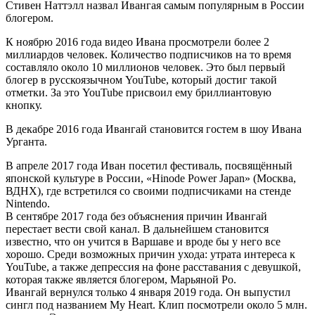
Стивен Наттэлл назвал Ивангая самым популярным в России
блогером.
К ноябрю 2016 года видео Ивана просмотрели более 2
миллиардов человек. Количество подписчиков на то время
составляло около 10 миллионов человек. Это был первый
блогер в русскоязычном YouTube, который достиг такой
отметки. За это YouTube присвоил ему бриллиантовую
кнопку.
В декабре 2016 года Ивангай становится гостем в шоу Ивана
Урганта.
В апреле 2017 года Иван посетил фестиваль, посвящённый
японской культуре в России, «Hinode Power Japan» (Москва,
ВДНХ), где встретился со своими подписчиками на стенде
Nintendo.
В сентябре 2017 года без объяснения причин Ивангай
перестает вести свой канал. В дальнейшем становится
известно, что он учится в Варшаве и вроде бы у него все
хорошо. Среди возможных причин ухода: утрата интереса к
YouTube, а также депрессия на фоне расставания с девушкой,
которая также является блогером, Марьяной Ро.
Ивангай вернулся только 4 января 2019 года. Он выпустил
сингл под названием My Heart. Клип посмотрели около 5 млн.