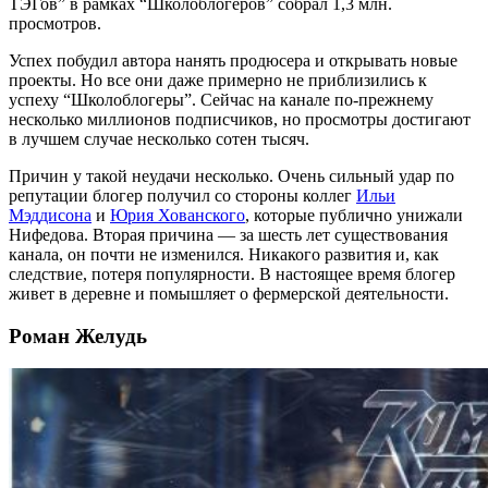
ТЭГов” в рамках “Школоблогеров” собрал 1,3 млн.
просмотров.
Успех побудил автора нанять продюсера и открывать новые
проекты. Но все они даже примерно не приблизились к
успеху “Школоблогеры”. Сейчас на канале по-прежнему
несколько миллионов подписчиков, но просмотры достигают
в лучшем случае несколько сотен тысяч.
Причин у такой неудачи несколько. Очень сильный удар по
репутации блогер получил со стороны коллег
Ильи
Мэддисона
и
Юрия Хованского
, которые публично унижали
Нифедова. Вторая причина — за шесть лет существования
канала, он почти не изменился. Никакого развития и, как
следствие, потеря популярности. В настоящее время блогер
живет в деревне и помышляет о фермерской деятельности.
Роман Желудь