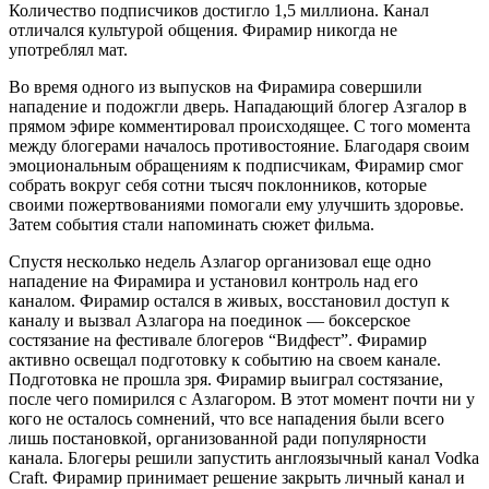
Количество подписчиков достигло 1,5 миллиона. Канал
отличался культурой общения. Фирамир никогда не
употреблял мат.
Во время одного из выпусков на Фирамира совершили
нападение и подожгли дверь. Нападающий блогер Азгалор в
прямом эфире комментировал происходящее. С того момента
между блогерами началось противостояние. Благодаря своим
эмоциональным обращениям к подписчикам, Фирамир смог
собрать вокруг себя сотни тысяч поклонников, которые
своими пожертвованиями помогали ему улучшить здоровье.
Затем события стали напоминать сюжет фильма.
Спустя несколько недель Азлагор организовал еще одно
нападение на Фирамира и установил контроль над его
каналом. Фирамир остался в живых, восстановил доступ к
каналу и вызвал Азлагора на поединок — боксерское
состязание на фестивале блогеров “Видфест”. Фирамир
активно освещал подготовку к событию на своем канале.
Подготовка не прошла зря. Фирамир выиграл состязание,
после чего помирился с Азлагором. В этот момент почти ни у
кого не осталось сомнений, что все нападения были всего
лишь постановкой, организованной ради популярности
канала. Блогеры решили запустить англоязычный канал Vodka
Craft. Фирамир принимает решение закрыть личный канал и