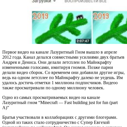
Первое видео на канале Лазуритный Гном вышло в апреле
2012 года. Канал делался совместными усилиями двух братьев
Андрея и Дениса. Они делали летсплеи по Майнкрафту
измененными голосами, имитируя гномов. Позже парни
делали видео сборок. Со временем они добавили другие игры,
ведь на одном летсплее по Майнкрафту далеко не уедешь. Им
удалось достичь отметки 1 миллиона подписчиков. Видеоо
также просматривали по одному миллиону человек.
Одно из самых просматриваемых видео на канале
Лазуритный гном “Minecraft — Fast building just for fun (part
A)”
Братья участвовали в коллаборациях с другими блогерами.
Одной из таких стало сотрудничество с Супер Евгехой