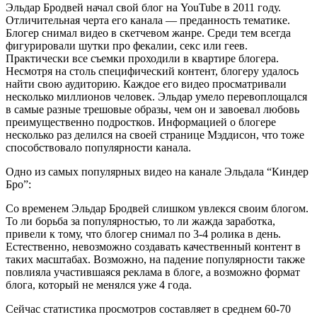
Эльдар Бродвей начал свой блог на YouTube в 2011 году.
Отличительная черта его канала — преданность тематике.
Блогер снимал видео в скетчевом жанре. Среди тем всегда
фигурировали шутки про фекалии, секс или геев.
Практически все съемки проходили в квартире блогера.
Несмотря на столь специфический контент, блогеру удалось
найти свою аудиторию. Каждое его видео просматривали
несколько миллионов человек. Эльдар умело перевоплощался
в самые разные трешовые образы, чем он и завоевал любовь
преимущественно подростков. Информацией о блогере
несколько раз делился на своей странице Мэддисон, что тоже
способствовало популярности канала.
Одно из самых популярных видео на канале Эльдала “Киндер
Бро”:
Со временем Эльдар Бродвей слишком увлекся своим блогом.
То ли борьба за популярностью, то ли жажда заработка,
привели к тому, что блогер снимал по 3-4 ролика в день.
Естественно, невозможно создавать качественный контент в
таких масштабах. Возможно, на падение популярности также
повлияла участившаяся реклама в блоге, а возможно формат
блога, который не менялся уже 4 года.
Сейчас статистика просмотров составляет в среднем 60-70