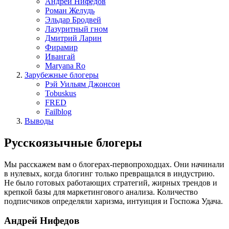
Андрей Нифедов
Роман Желудь
Эльдар Бродвей
Лазуритный гном
Дмитрий Ларин
Фирамир
Ивангай
Maryana Ro
Зарубежные блогеры
Рэй Уильям Джонсон
Tobuskus
FRED
Failblog
Выводы
Русскоязычные блогеры
Мы расскажем вам о блогерах-первопроходцах. Они начинали
в нулевых, когда блогинг только превращался в индустрию.
Не было готовых работающих стратегий, жирных трендов и
крепкой базы для маркетингового анализа. Количество
подписчиков определяли харизма, интуиция и Госпожа Удача.
Андрей Нифедов