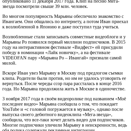
опубликовано 11 декабря 2017 года. Клип на песню Мега-
звезда посмотрели свыше 39 млн. человек.
Во многом популярность Марьяны обеспечило знакомство с
Ивангаем. Они общались по интернету, а потом Иван приехал
к возлюбленной в Японию и даже поступил туда учиться.
Возлюбленные стали записывать совместные видеоблоги и у
Марьяны Ро появился первый миллион подписчиков. В 2015
году на интерактивном фестивале «Видфест» ей присудили
победу в номинации «Лайк новичку», а на фестивале
VIDEOFAN пару «Марьяна Ро – Ивангай» признали самой
милой.
Вскоре Иван увез Марьяну в Москву под предлогом съемки
клипа. Родители были против, но им не удалось уговорить ее
вернуться. После череды ссор пара рассталась в конце 2016
года. Но Марьяна продолжила жить в Москве в одиночестве.
3 ноября 2017 года в своём видеоролике под названием «Моё
последнее видео» Марьяна сообщила о том, что покидает
YouTube и «с головой погружается в музыку», однако после
выпуска своего дебютного видеоклипа «Мега-звезда»,
сообщила, что все-таки хочет делать видео для подписчиков.
Многие подписчики уличили Марьяну в неискренности, ведь
оба ролика содержали рекламные интеграции.