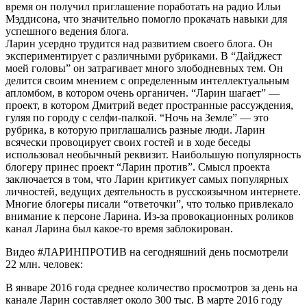
время он получил приглашение поработать на радио Ильи
Мэддисона, что значительно помогло прокачать навыки для
успешного ведения блога.
Ларин усердно трудится над развитием своего блога. Он
экспериментирует с различными рубриками. В “Дайджест
моей головы” он затрагивает много злободневных тем. Он
делится своим мнением с определенным интеллектуальным
апломбом, в котором очень органичен. “Ларин шагает” —
проект, в котором Дмитрий ведет пространные рассуждения,
гуляя по городу с селфи-палкой. “Ночь на Земле” — это
рубрика, в которую приглашались разные люди. Ларин
всячески провоцирует своих гостей и в ходе беседы
использовал необычный реквизит. Наибольшую популярность
блогеру принес проект “Ларин против”. Смысл проекта
заключается в том, что Ларин критикует самых популярных
личностей, ведущих деятельность в русскоязычном интернете.
Многие блогеры писали “ответочки”, что только привлекало
внимание к персоне Ларина. Из-за провокационных роликов
канал Ларина был какое-то время заблокирован.
Видео #ЛАРИНПРОТИВ на сегодняшний день посмотрели
22 млн. человек:
В январе 2016 года среднее количество просмотров за день на
канале Ларин составляет около 300 тыс. В марте 2016 году