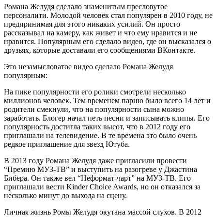
Романа Желудя сделало знаменитым пресловутое
персоналити. Молодой человек стал популярен в 2010 году, не
предпринимая для этого никаких усилий. Он просто
рассказывал на камеру, как живет и что ему нравится и не
нравится. Популярным его сделало видео, где он высказался о
друзьях, которые доставали его сообщениями ВКонтакте.
Это незамысловатое видео сделало Романа Желудя
популярным:
На пике популярности его ролики смотрели несколько
миллионов человек. Тем временем парню было всего 14 лет и
родители смекнули, что на популярности сына можно
заработать. Блогер начал петь песни и записывать клипы. Его
популярность достигла таких высот, что в 2012 году его
приглашали на телевидение. В те времена это было очень
редкое приглашение для звезд Ютуба.
В 2013 году Романа Желудя даже пригласили провести
“Премию МУЗ-ТВ” и выступить на разогреве у Джастина
Бибера. Он также вел “Неформат-чарт” на МУЗ-ТВ. Его
приглашали вести Kinder Choice Awards, но он отказался за
несколько минут до выхода на сцену.
Личная жизнь Ромы Желудя окутана массой слухов. В 2012