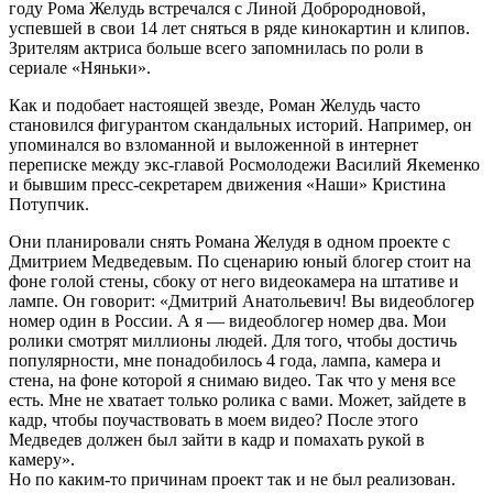
году Рома Желудь встречался с Линой Доброродновой,
успевшей в свои 14 лет сняться в ряде кинокартин и клипов.
Зрителям актриса больше всего запомнилась по роли в
сериале «Няньки».
Как и подобает настоящей звезде, Роман Желудь часто
становился фигурантом скандальных историй. Например, он
упоминался во взломанной и выложенной в интернет
переписке между экс-главой Росмолодежи Василий Якеменко
и бывшим пресс-секретарем движения «Наши» Кристина
Потупчик.
Они планировали снять Романа Желудя в одном проекте с
Дмитрием Медведевым. По сценарию юный блогер стоит на
фоне голой стены, сбоку от него видеокамера на штативе и
лампе. Он говорит: «Дмитрий Анатольевич! Вы видеоблогер
номер один в России. А я — видеоблогер номер два. Мои
ролики смотрят миллионы людей. Для того, чтобы достичь
популярности, мне понадобилось 4 года, лампа, камера и
стена, на фоне которой я снимаю видео. Так что у меня все
есть. Мне не хватает только ролика с вами. Может, зайдете в
кадр, чтобы поучаствовать в моем видео? После этого
Медведев должен был зайти в кадр и помахать рукой в
камеру».
Но по каким-то причинам проект так и не был реализован.