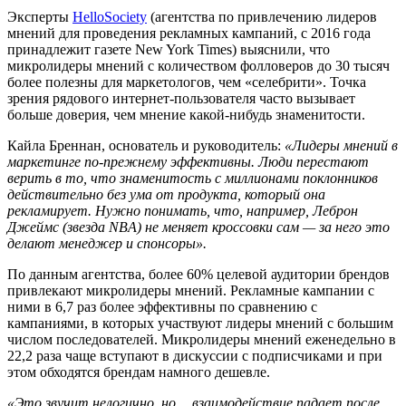
Эксперты
HelloSociety
(агентства по привлечению лидеров
мнений для проведения рекламных кампаний, с 2016 года
принадлежит газете New York Times) выяснили, что
микролидеры мнений с количеством фолловеров до 30 тысяч
более полезны для маркетологов, чем «селебрити». Точка
зрения рядового интернет-пользователя часто вызывает
больше доверия, чем мнение какой-нибудь знаменитости.
Кайла Бреннан, основатель и руководитель:
«Лидеры мнений в
маркетинге по-прежнему эффективны. Люди перестают
верить в то, что знаменитость с миллионами поклонников
действительно без ума от продукта, который она
рекламирует. Нужно понимать, что, например, Леброн
Джеймс (звезда NBA) не меняет кроссовки сам — за него это
делают менеджер и спонсоры».
По данным агентства, более 60% целевой аудитории брендов
привлекают микролидеры мнений. Рекламные кампании с
ними в 6,7 раз более эффективны по сравнению с
кампаниями, в которых участвуют лидеры мнений с большим
числом последователей. Микролидеры мнений еженедельно в
22,2 раза чаще вступают в дискуссии с подписчиками и при
этом обходятся брендам намного дешевле.
«Это звучит нелогично, но… взаимодействие падает после