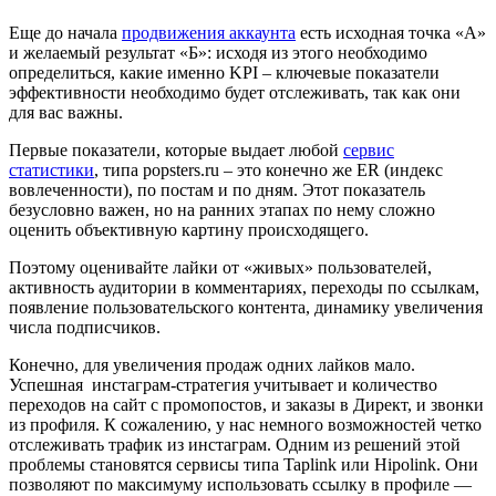
Еще до начала
продвижения аккаунта
есть исходная точка «А»
и желаемый результат «Б»: исходя из этого необходимо
определиться, какие именно KPI – ключевые показатели
эффективности необходимо будет отслеживать, так как они
для вас важны.
Первые показатели, которые выдает любой
сервис
статистики
, типа popsters.ru – это конечно же ER (индекс
вовлеченности), по постам и по дням. Этот показатель
безусловно важен, но на ранних этапах по нему сложно
оценить объективную картину происходящего.
Поэтому оценивайте лайки от «живых» пользователей,
активность аудитории в комментариях, переходы по ссылкам,
появление пользовательского контента, динамику увеличения
числа подписчиков.
Конечно, для увеличения продаж одних лайков мало.
Успешная инстаграм-стратегия учитывает и количество
переходов на сайт с промопостов, и заказы в Директ, и звонки
из профиля. К сожалению, у нас немного возможностей четко
отслеживать трафик из инстаграм. Одним из решений этой
проблемы становятся сервисы типа Taplink или Hipolink. Они
позволяют по максимуму использовать ссылку в профиле —