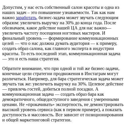
Допустим, у нас есть собственный салон красоты и одна из
наших задач – это повышение узнаваемости. Так как нам
важно
заработать
, бизнес-задача может звучать следующим
образом: увеличить выручку на 30% до конца года. После
обозначаем, какое действие нашей ЦА для нас важно—
увеличить частоту посещения ногтевых мастеров. И
финальный уровень — формирование коммуникационных
целей — что о нас должна думать аудитория — к примеру,
создать образ салона, как главного эксперта в индустрии
красоты. То есть последний этап, коммуникационная задача
— это и есть наша стратегия.
Обратите внимание, что при одной и той же бизнес-задачи,
конечные цели стратегии продвижения в Инстаграм могут
различаться. Например, для бара стратегическая задача может
звучать так же: увеличить выручку на 30%. Целевое действие
— привлечь гостей, добиться полной посадки. А
коммуникационная задача — создать образ бара как
демократичного, общедоступного заведения с умеренными
ценами. Не «прокачивать» экспертность, не демонстрировать
высокий уровень сервиса (как в первом примере), а показать
доступность и массовость. Все зависит от позиционирования
и общей маркетинговой стратегии.