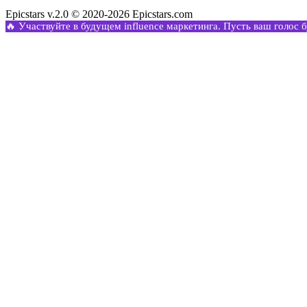
Epicstars v.2.0 © 2020-2026 Epicstars.com
🔥 Участвуйте в будущем influence маркетинга. Пусть ваш голос 