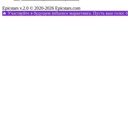
Epicstars v.2.0 © 2020-2026 Epicstars.com
🔥 Участвуйте в будущем influence маркетинга. Пусть ваш голос 