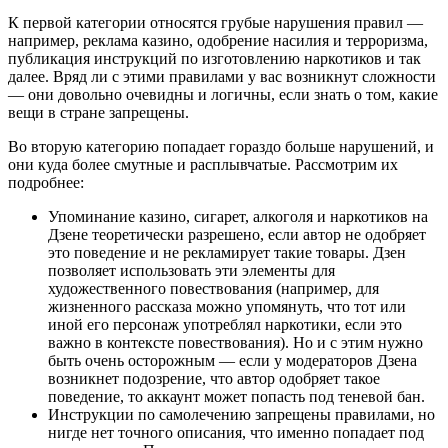
К первой категории относятся грубые нарушения правил —
например, реклама казино, одобрение насилия и терроризма,
публикация инструкций по изготовлению наркотиков и так
далее. Вряд ли с этими правилами у вас возникнут сложности
— они довольно очевидны и логичны, если знать о том, какие
вещи в стране запрещены.
Во вторую категорию попадает гораздо больше нарушений, и
они куда более смутные и расплывчатые. Рассмотрим их
подробнее:
Упоминание казино, сигарет, алкоголя и наркотиков на
Дзене теоретически разрешено, если автор не одобряет
это поведение и не рекламирует такие товары. Дзен
позволяет использовать эти элементы для
художественного повествования (например, для
жизненного рассказа можно упомянуть, что тот или
иной его персонаж употреблял наркотики, если это
важно в контексте повествования). Но и с этим нужно
быть очень осторожным — если у модераторов Дзена
возникнет подозрение, что автор одобряет такое
поведение, то аккаунт может попасть под теневой бан.
Инструкции по самолечению запрещены правилами, но
нигде нет точного описания, что именно попадает под