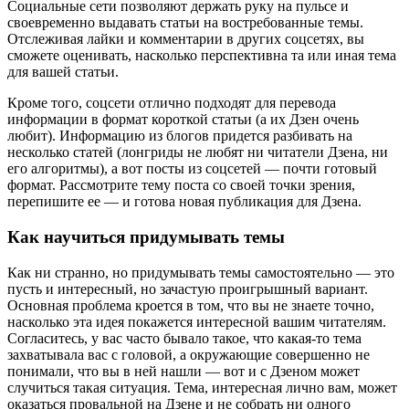
Социальные сети позволяют держать руку на пульсе и
своевременно выдавать статьи на востребованные темы.
Отслеживая лайки и комментарии в других соцсетях, вы
сможете оценивать, насколько перспективна та или иная тема
для вашей статьи.
Кроме того, соцсети отлично подходят для перевода
информации в формат короткой статьи (а их Дзен очень
любит). Информацию из блогов придется разбивать на
несколько статей (лонгриды не любят ни читатели Дзена, ни
его алгоритмы), а вот посты из соцсетей — почти готовый
формат. Рассмотрите тему поста со своей точки зрения,
перепишите ее — и готова новая публикация для Дзена.
Как научиться придумывать темы
Как ни странно, но придумывать темы самостоятельно — это
пусть и интересный, но зачастую проигрышный вариант.
Основная проблема кроется в том, что вы не знаете точно,
насколько эта идея покажется интересной вашим читателям.
Согласитесь, у вас часто бывало такое, что какая-то тема
захватывала вас с головой, а окружающие совершенно не
понимали, что вы в ней нашли — вот и с Дзеном может
случиться такая ситуация. Тема, интересная лично вам, может
оказаться провальной на Дзене и не собрать ни одного