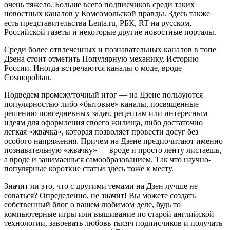
очень тяжело. Больше всего подписчиков среди таких
новостных каналов у Комсомольской правды. Здесь также
есть представительства Lenta.ru, РБК, RT на русском,
Российской газеты и некоторые другие новостные порталы.
Среди более отвлеченных и познавательных каналов в топе
Дзена стоит отметить Популярную механику, Историю
России. Иногда встречаются каналы о моде, вроде
Cosmopolitan.
Подведем промежуточный итог — на Дзене пользуются
популярностью либо «бытовые» каналы, посвященные
решению повседневных задач, рецептам или интересным
идеям для оформления своего жилища, либо достаточно
легкая «жвачка», которая позволяет провести досуг без
особого напряжения. Причем на Дзене предпочитают именно
познавательную «жвачку» — вроде и просто ленту листаешь,
а вроде и занимаешься самообразованием. Так что научно-
популярные короткие статьи здесь тоже к месту.
Значит ли это, что с другими темами на Дзен лучше не
соваться? Определенно, не значит! Вы можете создать
собственный блог о вашем любимом деле, будь то
компьютерные игры или вышивание по старой английской
технологии, завоевать любовь тысяч подписчиков и получать