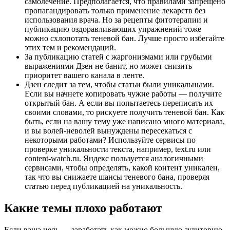
самолечение. Предполагается, что правилами запрещено
пропагандировать только применение лекарств без
использования врача. Но за рецепты фитотерапии и
публикацию оздоравливающих упражнений тоже
можно схлопотать теневой бан. Лучше просто избегайте
этих тем и рекомендаций.
За публикацию статей с жаргонизмами или грубыми
выражениями Дзен не банит, но может снизить
приоритет вашего канала в ленте.
Дзен следит за тем, чтобы статьи были уникальными.
Если вы начнете копировать чужие работы — получите
открытый бан. А если вы попытаетесь переписать их
своими словами, то рискуете получить теневой бан. Как
быть, если на вашу тему уже написано много материала,
и вы волей-неволей вынуждены пересекаться с
некоторыми работами? Используйте сервисы по
проверке уникальности текста, например, text.ru или
content-watch.ru. Яндекс пользуется аналогичными
сервисами, чтобы определять, какой контент уникален,
так что вы снижаете шансы теневого бана, проверяя
статью перед публикацией на уникальность.
Какие темы плохо работают
Если ваша цель — заработать как можно большую аудиторию