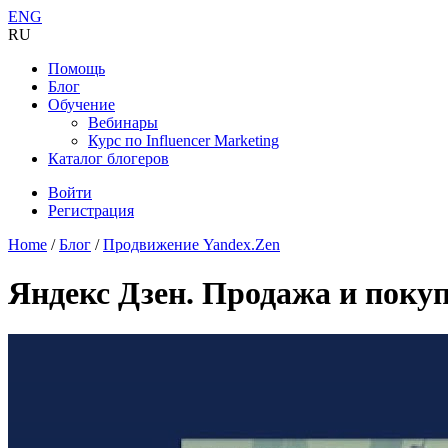
ENG
RU
Помощь
Блог
Обучение
Вебинары
Курс по Influencer Marketing
Каталог блогеров
Войти
Регистрация
Home
/
Блог
/
Продвижение Yandex.Zen
Яндекс Дзен. Продажа и поку