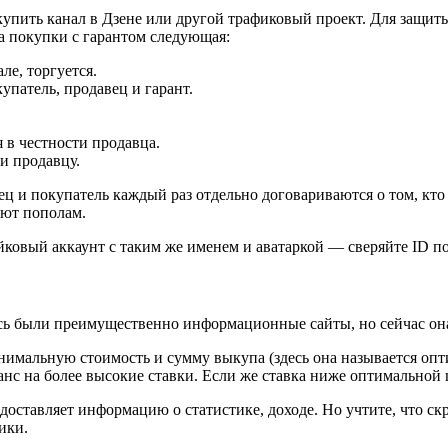
купить канал в Дзене или другой трафиковый проект. Для защит
 покупки с гарантом следующая:
ле, торгуется.
купатель, продавец и гарант.
 в честности продавца.
и продавцу.
ец и покупатель каждый раз отдельно договариваются о том, кт
ают пополам.
йковый аккаунт с таким же именем и аватаркой — сверяйте ID п
сь были преимущественно информационные сайты, но сейчас она
нимальную стоимость и сумму выкупа (здесь она называется опт
шанс на более высокие ставки. Если же ставка ниже оптимальной 
едоставляет информацию о статистике, доходе. Но учтите, что 
ики.