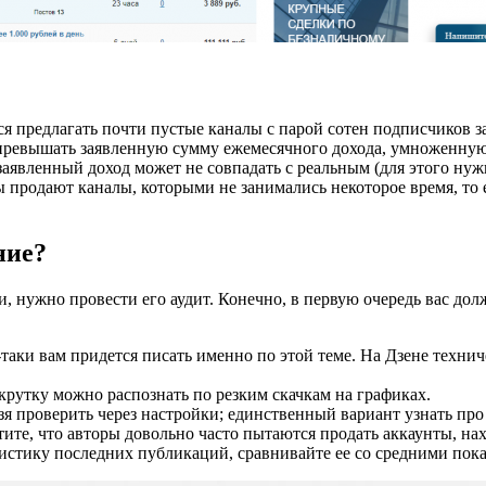
ся предлагать почти пустые каналы с парой сотен подписчиков 
ревышать заявленную сумму ежемесячного дохода, умноженную на
 заявленный доход может не совпадать с реальным (для этого нуж
 продают каналы, которыми не занимались некоторое время, то 
ние?
, нужно провести его аудит. Конечно, в первую очередь вас дол
таки вам придется писать именно по этой теме. На Дзене технич
крутку можно распознать по резким скачкам на графиках.
зя проверить через настройки; единственный вариант узнать пр
тите, что авторы довольно часто пытаются продать аккаунты, на
тистику последних публикаций, сравнивайте ее со средними пока