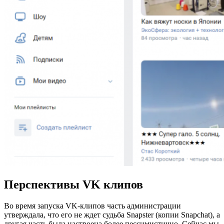
Перспективы VK клипов
Во время запуска VK-клипов часть администрации
утверждала, что его не ждет судьба Snapster (копии Snapchat), а
другая часть была настроена более пессимистично. Сейчас мы