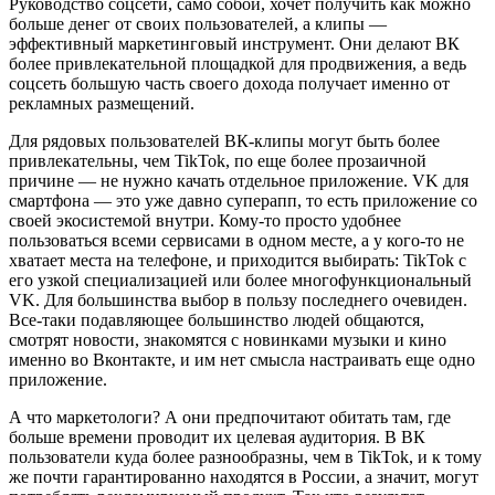
Руководство соцсети, само собой, хочет получить как можно
больше денег от своих пользователей, а клипы —
эффективный маркетинговый инструмент. Они делают ВК
более привлекательной площадкой для продвижения, а ведь
соцсеть большую часть своего дохода получает именно от
рекламных размещений.
Для рядовых пользователей ВК-клипы могут быть более
привлекательны, чем TikTok, по еще более прозаичной
причине — не нужно качать отдельное приложение. VK для
смартфона — это уже давно суперапп, то есть приложение со
своей экосистемой внутри. Кому-то просто удобнее
пользоваться всеми сервисами в одном месте, а у кого-то не
хватает места на телефоне, и приходится выбирать: TikTok с
его узкой специализацией или более многофункциональный
VK. Для большинства выбор в пользу последнего очевиден.
Все-таки подавляющее большинство людей общаются,
смотрят новости, знакомятся с новинками музыки и кино
именно во Вконтакте, и им нет смысла настраивать еще одно
приложение.
А что маркетологи? А они предпочитают обитать там, где
больше времени проводит их целевая аудитория. В ВК
пользователи куда более разнообразны, чем в TikTok, и к тому
же почти гарантированно находятся в России, а значит, могут