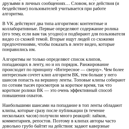
друзьями в личных сообщениях… Словом, все действия (и
бездействие) пользователей учитывается при работе
алгоритма.
В VK действуют два типа алгоритмов: контентные и
коллаборативные. Первые определяют содержание ролика
(его тему, если вам так угодно) и подбирают для пользователя
видео со схожей темой. Вторые ищут людей со схожими
предпочтениями, чтобы показать в ленте видео, которые
понравились им.
Алгоритмы не только определяют список клипов,
попадающих в ленту, но и их порядок. Ранжирование
происходит по принципу «Интересное — сверху». Чем более
интересным сочтет клип алгоритм ВК, тем больше у него
шансов попасть на вершину ленты. Топовые клипы собирают
по сотням тысяч просмотров за короткое время, так что
короткие ролики ВК — это очень эффективный способ
повышения охватов.
Наибольшими шансами на попадание в топ ленты обладают
клипы, которые сразу после публикации (в течение
нескольких часов) получили много реакций: лайков,
комментариев, репостов. Поэтому в клипах авторы часто
довольно грубо байтят на действия: задают каверзные