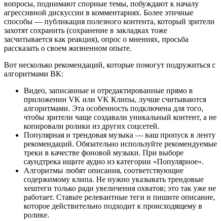
вопросы, поднимают спорные темы, побуждают к началу
агрессивной дискуссии в комментариях. Более этичные
способы — публикация полезного контента, который зрители
захотят сохранить (сохранение в закладках тоже
засчитывается как реакция), опрос о мнениях, просьба
рассказать о своем жизненном опыте.
Вот несколько рекомендаций, которые помогут подружиться с
алгоритмами ВК:
Видео, записанные и отредактированные прямо в
приложении VK или VK Клипы, лучше считываются
алгоритмами. Эта особенность подключена для того,
чтобы зрители чаще создавали уникальный контент, а не
копировали ролики из других соцсетей.
Популярная и трендовая музыка — ваш пропуск в ленту
рекомендаций. Обязательно используйте рекомендуемые
треки в качестве фоновой музыки. При выборе
саундтрека ищите аудио из категории «Популярное».
Алгоритмы любят описания, соответствующие
содержимому клипа. Не нужно указывать трендовые
хештеги только ради увеличения охватов; это так уже не
работает. Ставьте релевантные теги и пишите описание,
которое действительно подходит к происходящему в
ролике.