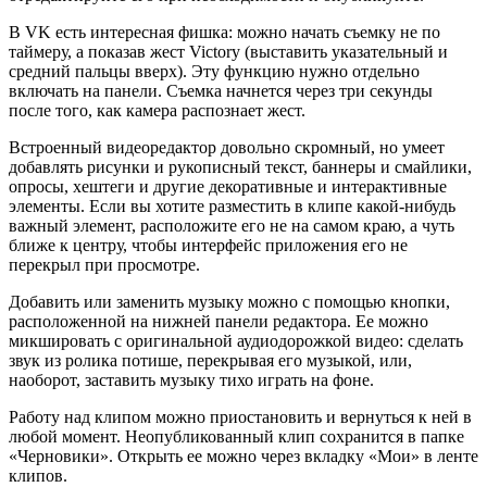
В VK есть интересная фишка: можно начать съемку не по
таймеру, а показав жест Victory (выставить указательный и
средний пальцы вверх). Эту функцию нужно отдельно
включать на панели. Съемка начнется через три секунды
после того, как камера распознает жест.
Встроенный видеоредактор довольно скромный, но умеет
добавлять рисунки и рукописный текст, баннеры и смайлики,
опросы, хештеги и другие декоративные и интерактивные
элементы. Если вы хотите разместить в клипе какой-нибудь
важный элемент, расположите его не на самом краю, а чуть
ближе к центру, чтобы интерфейс приложения его не
перекрыл при просмотре.
Добавить или заменить музыку можно с помощью кнопки,
расположенной на нижней панели редактора. Ее можно
микшировать с оригинальной аудиодорожкой видео: сделать
звук из ролика потише, перекрывая его музыкой, или,
наоборот, заставить музыку тихо играть на фоне.
Работу над клипом можно приостановить и вернуться к ней в
любой момент. Неопубликованный клип сохранится в папке
«Черновики». Открыть ее можно через вкладку «Мои» в ленте
клипов.