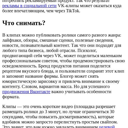
потреблять рекламируемый продукт. Так что результат
рекламы в социальной сети
VK-клипы может оказаться куда
более впечатляющим, чем через TikTok.
Что снимать?
В клипах можно публиковать ролики самого разного жанра:
лайфхаки, обзоры, смешные сценки, полезные сведения,
новости, познавательный контент. Так что они подходят для
любого типа бизнеса, любой отрасли. Психолог,
продвигающий себя через VK, может поделиться маленьким
профессиональным советом, чтобы продемонстрировать свою
осведомленность. Бренд продуктов питания поделится
рецептом вкусного блюда, и пользователи сохранят этот клип
и запомнят название фирмы. Блогер может снять
юмористическую зарисовку и привлечь внимание к своему
контенту. Словом, вариантов масса. Но для успешного
продвижения Вконтакте
важно учитывать особенности
формата.
Клипы — это очень короткие видео (площадка разрешает
размещать ролики до 3 минут, но лучше ограничиться 30
секундами, чтобы повысить досматриваемость), которые
вдобавок можно запросто перелистнуть простым свайпом.
Это значит, что вам нужно завладеть вниманием
целевой