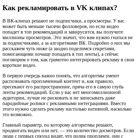
Как рекламировать в VK клипах?
В ВК-клипах решают не подписчики, а просмотры. У вас
может быть меньше тысячи фолловеров, но если видео
попадет в топ рекомендаций и завирусится, вы получите
миллионы просмотров. Это значит, что вам нужно гнаться не
за подписчиками, а за алгоритмами ВК. Подробно о них мы
расскажем чуть ниже (а заодно поделимся секретами,
помогающими почаще попадать в топ ленты), а сейчас
поговорим о том, как грамотно интегрировать рекламу в свои
короткие видео.
В первую очередь важно понять, что алгоритмы умеют
распознавать проплаченный контент и, как правило,
пресекают его распространение, пряча его в самую глубь
ленты рекомендаций. Если у вас нет многомиллионной
аудитории, лучше не рисковать и не записывать даже
пародийные ролики с рекламными интеграциями. Вместо
этого нужно сделать рекламу настолько нативной, насколько
это возможно.
Главный параметр, по которому алгоритмы решают,
продвигать видео или нет, — это количество досмотров. Если
люди с первых секунд видят, что ролик проплачен, они с